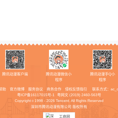
腾讯动漫客户端
腾讯动漫微信小
腾讯动漫手Q小
程序
程序
帮助
官方微博
服务协议
商务合作
侵权反馈指引
联系方式：
ac_
粤ICP备16117015号-1
粤网文 (2019) 2460-563号
Copyright
1998 - 2026 Tencent. All Rights Reserved
©
深圳市腾讯动漫有限公司 版权所有
工商网