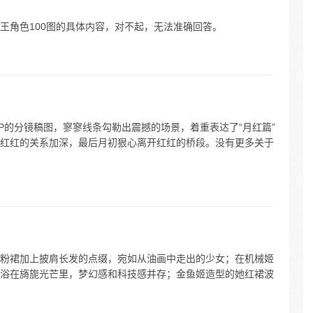
王角色100图的具体内容，对不起，无法准确回答。
P的分镜稿图，寥寥线条勾勒出震撼的场景，着重表达了“月红篇”
红红的关系加深，最后月初狠心离开红红的桥段。没有更多关于
粉裙加上披肩长发的点缀，宛如从油画中走出的少女；在机械姬
浴在旖旎光芒里，梦幻感和科技感并存；金鱼姬造型的她红裙波