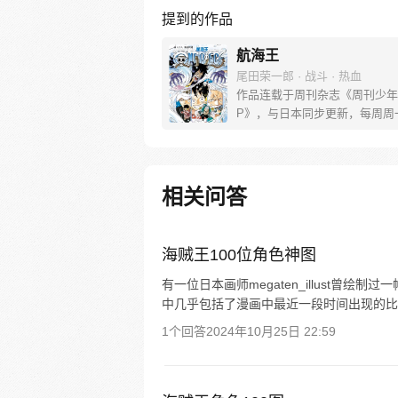
提到的作品
航海王
尾田荣一郎 · 战斗 · 热血
作品连载于周刊杂志《周刊少年
P》，与日本同步更新，每周周
[简介]有一个梦想成为海盗的少
飞，他因误食“恶魔果实”而成为
人，在获得超人能力的同时付出
子无法游泳的代价。十年后，路
相关问答
现与因救他而断臂的杰克斯的约
海，开始了以成为海盗王为目标
的冒险旅程！
海贼王100位角色神图
有一位日本画师megaten_illust曾
中几乎包括了漫画中最近一段时间出现的比
1个回答
2024年10月25日 22:59