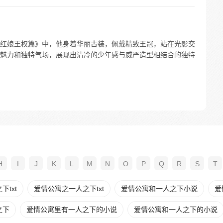
红娘王权篇》中，他身着华丽古装，佩戴精致王冠，站在光影交
魅力和独特气场，展现出清冷的少年感与威严造型相结合的独特
H
I
J
K
L
M
N
O
P
Q
R
S
T
txt
爱情公寓之一人之下txt
爱情公寓和一人之下小说
爱
之下
爱情公寓里有一人之下的小说
爱情公寓和一人之下的小说