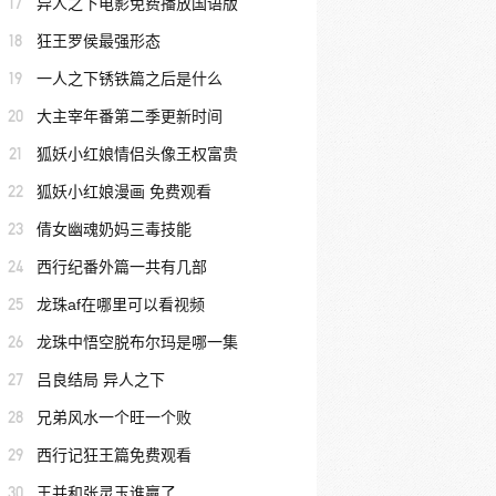
17
异人之下电影免费播放国语版
18
狂王罗侯最强形态
19
一人之下锈铁篇之后是什么
20
大主宰年番第二季更新时间
21
狐妖小红娘情侣头像王权富贵
22
狐妖小红娘漫画 免费观看
23
倩女幽魂奶妈三毒技能
24
西行纪番外篇一共有几部
25
龙珠af在哪里可以看视频
26
龙珠中悟空脱布尔玛是哪一集
27
吕良结局 异人之下
28
兄弟风水一个旺一个败
29
西行记狂王篇免费观看
30
王并和张灵玉谁赢了