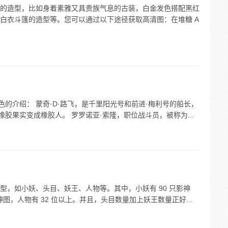
的造型，比如身着素雅又具贵族气息的古装，白金发色搭配黑红
白衣斗篷的造型等。您可以通过以下途径获取高清图：在堆糖 A
色的介绍： 蒙奇·D·路飞，是千里阳光号和前进·梅利号的船长，
橡胶果实变成橡胶人。 罗罗诺亚·索隆，职位战斗员，被称为...
型，如小妖、头目、妖王、人物等。其中，小妖有 90 只影神
影神图，人物有 32 位以上。并且，头目数量加上妖王数量正好...