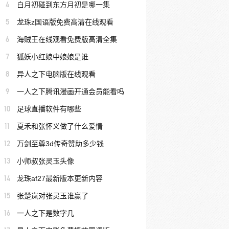
4
白月初碰到东方月初是哪一集
5
龙珠z国语版免费高清在线观看
6
海贼王在线观看免费版高清全集
7
狐妖小红娘中娘娘是谁
8
异人之下电脑版在线观看
9
一人之下腾讯漫画开通会员能看吗
10
足球直播软件有哪些
11
夏禾和张怀义做了什么爱情
12
万剑至尊3d传奇赞助多少钱
13
小师叔张灵玉头像
14
龙珠af27最新版本更新内容
15
张楚岚对张灵玉谁赢了
16
一人之下是数字几