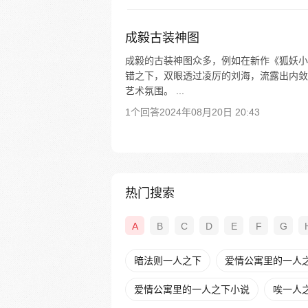
成毅古装神图
成毅的古装神图众多，例如在新作《狐妖小
错之下，双眼透过凌厉的刘海，流露出内敛
艺术氛围。 ...
1个回答
2024年08月20日 20:43
热门搜索
A
B
C
D
E
F
G
暗法则一人之下
爱情公寓里的一人之下
爱情公寓里的一人之下小说
唉一人