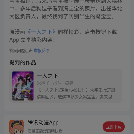
宝宝相识，后来冯宝宝被狗娃子母亲送到大森林
中，多年后狗娃子看到冯宝宝的照片，出任华北
大区负责人，最终找到了阔别半生的冯宝宝。
原漫画
《一人之下》
同样精彩，点击按钮下载
App 立享精彩内容！
答案问题点击
举报反馈
提到的作品
一人之下
米橙子 · 战斗 · 搞笑
【一人之下6定档1月2日！】大学生张楚岚
清明回乡，遭遇神秘少女冯宝宝。素未谋面
的冯宝宝却对张楚岚异常熟悉，并将其带去
自己打工的快递公司。为了帮冯宝宝寻找她
的身世，也为了查清自己与爷爷身上的秘
腾讯动漫App
密，张楚岚的生活被彻底颠覆，与冯宝宝一
立即下载
同踏上“异人”之旅。
海量正版漫画畅快看