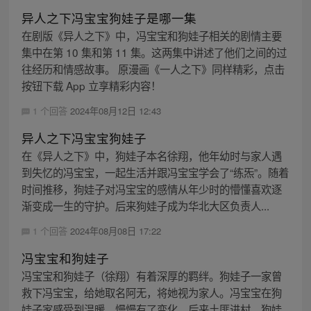
异人之下冯宝宝狗娃子是哪一集
在剧版《异人之下》中，冯宝宝和狗娃子相关的剧情主要
集中在第 10 集和第 11 集。这两集中讲述了他们之间的过
往经历和情感故事。 原漫画《一人之下》同样精彩，点击
按钮下载 App 立享精彩内容！
1 个回答
2024年08月12日 12:43
异人之下冯宝宝狗娃子
在《异人之下》中，狗娃子本名徐翔，他年幼时与家人遇
到失忆的冯宝宝，一起生活并跟冯宝宝学会了“练炁”。随着
时间推移，狗娃子对冯宝宝的感情从年少时的懵懂喜欢逐
渐变成一生的守护。后来狗娃子成为华北大区负责人...
1 个回答
2024年08月08日 17:22
冯宝宝和狗娃子
冯宝宝和狗娃子（徐翔）有着深厚的羁绊。狗娃子一家曾
救下冯宝宝，给她取名阿无，将她视为家人。冯宝宝在狗
娃子家感受到温暖，慢慢有了变化。后来土匪进村，狗娃