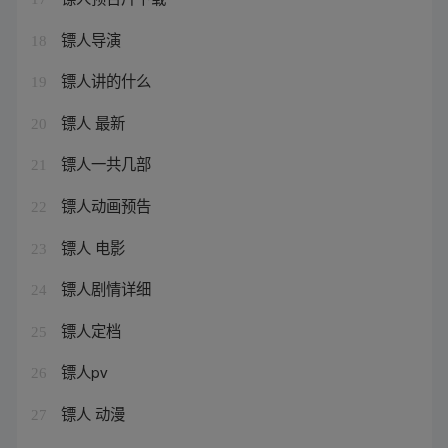
镖人导演
18
镖人讲的什么
19
镖人 最新
20
镖人一共几部
21
镖人动画预告
22
镖人 电影
23
镖人剧情详细
24
镖人定档
25
镖人pv
26
镖人 动漫
27