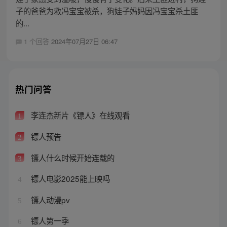
子的爸爸为救冯宝宝被杀，狗娃子妈妈因冯宝宝杀土匪
的...
1 个回答
2024年07月27日 06:47
热门问答
李连杰新片《镖人》在线观看
1
镖人预告
2
镖人什么时候开始连载的
3
镖人电影2025能上映吗
4
镖人动漫pv
5
镖人第一季
6