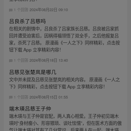
1 个回答
2024年08月22日 09:10
吕良杀了吕慈吗
在相关的剧情中，吕良杀了吕家族长吕慈。吕良被吕家抓
回并遭受迫害后，因祸得福领悟了双全手，之后他报复吕
家，杀死了吕慈。 原漫画《一人之下》同样精彩，点击按
钮下载 App 立享精彩内容！
1 个回答
2024年08月18日 13:40
吕慈见张楚岚是哪几
文中并未提及吕慈见张楚岚的相关内容。 原漫画《一人之
下》同样精彩，点击按钮下载 App 立享精彩内容！
1 个回答
2024年08月15日 01:55
端木瑛吕慈王子仲
端木瑛与王子仲是官配，两人真心相爱。王子仲初见端木
瑛时“身材瘦小、形容猥琐、谈吐怯懦”，但在医术方面的傲
气让端木瑛对其有了几分赏识，后来两人在一起。端木瑛