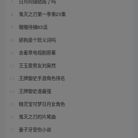
日月同错结局了吗
7
鬼灭之刃第一季第23集
8
嗷嗷待捕83话
9
舔狗是个贬义词吗
10
含羞草电视剧原著
11
王玉雯男友刘昊然
12
王牌御史手游角色排名
13
王牌御史谁最强
14
精灵宝可梦日月女角色
15
鬼灭之刃的片尾曲
16
姜子牙受伤小说
17