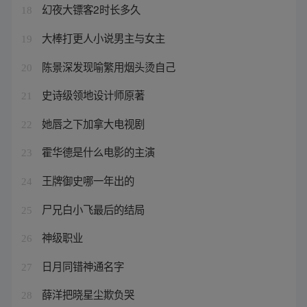
幻夜大镖客2时长多久
18
大棒打更人小说男主与女主
19
陈景深发现喻繁用烟头烫自己
20
史诗级领地设计师原著
21
她唇之下加拿大电视剧
22
霍华德是什么电影的主演
23
王牌御史哪一年出的
24
尸兄白小飞最后的结局
25
神级职业
26
日月同错神通名字
27
薛洋把晓星尘欺负哭
28