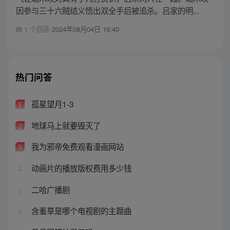
因参与三十六贼结义悟出双全手后被追杀。吕家的明...
1 个回答
2024年08月04日 16:40
热门问答
孤星望月1-3
1
地球马上就要毁灭了
2
我为邪帝免费观看漫画网站
3
动画片的播放版权费用多少钱
4
二哈广播剧
5
含羞草是哪个电视剧的主题曲
6