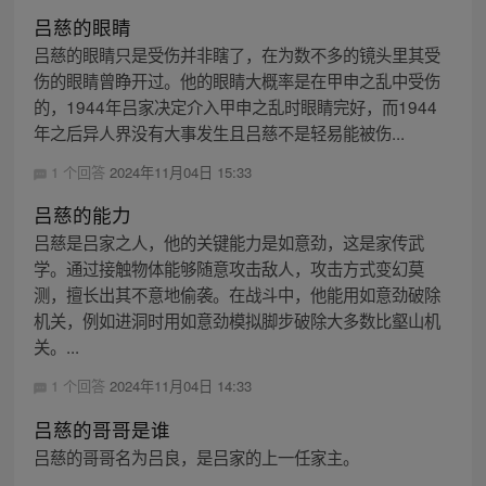
吕慈的眼睛
吕慈的眼睛只是受伤并非瞎了，在为数不多的镜头里其受
伤的眼睛曾睁开过。他的眼睛大概率是在甲申之乱中受伤
的，1944年吕家决定介入甲申之乱时眼睛完好，而1944
年之后异人界没有大事发生且吕慈不是轻易能被伤...
1 个回答
2024年11月04日 15:33
吕慈的能力
吕慈是吕家之人，他的关键能力是如意劲，这是家传武
学。通过接触物体能够随意攻击敌人，攻击方式变幻莫
测，擅长出其不意地偷袭。在战斗中，他能用如意劲破除
机关，例如进洞时用如意劲模拟脚步破除大多数比壑山机
关。...
1 个回答
2024年11月04日 14:33
吕慈的哥哥是谁
吕慈的哥哥名为吕良，是吕家的上一任家主。