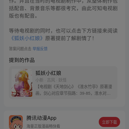
作。并且在当时的电视剧制作中，从整体制作包
括配音、背景音乐等都很考究，由此可知电视剧
版也有配音。
等待电视剧的同时，也可以点击下方链接来阅读
《狐妖小红娘》
原著提前了解剧情了！
答案问题点击
举报反馈
提到的作品
狐妖小红娘
小新 · 古风 · 妖怪
【电视剧《天地剑心》《淮水竹亭》原著漫
画，剑心对应章节指路：39-85，淮水对应
章节指路272-301】 迷糊萝莉小狐妖，正太
道士没节操。自古人妖生死恋，千载孽缘一
线牵。（每周周四更新。）
腾讯动漫App
立即下载
海量正版漫画畅快看