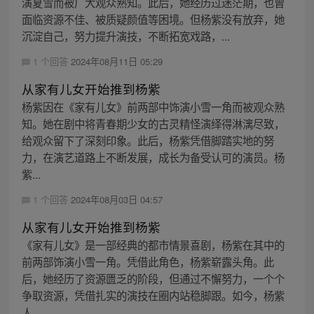
演夏雪而被广大观众熟知。此后，她经历过迷茫期，也曾
面临资源不佳、被质疑颜值等困境。但杨紫没有放弃，她
沉淀自己，努力提升演技，不断拓宽戏路，...
1 个回答
2024年08月11日 05:29
从家有儿女开始推到杨紫
杨紫因在《家有儿女》前两部中饰演小雪一角而被观众熟
知。她在剧中将青春期少女的古灵精怪演绎得淋漓尽致，
给观众留下了深刻印象。此后，杨紫凭借脚踏实地的努
力，在演艺道路上不断发展，成长为备受认可的演员。杨
紫...
1 个回答
2024年08月03日 04:57
从家有儿女开始推到杨紫
《家有儿女》是一部经典的都市情景喜剧，杨紫在其中的
前两部饰演小雪一角。凭借此角色，杨紫崭露头角。此
后，她经历了资源匮乏的阶段，但通过不懈努力，一个个
争取资源，凭借扎实的演技在圈内站稳脚跟。如今，杨紫
人...