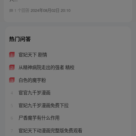
1 个回答
2024年08月02日 20:10
热门问答
宦妃天下 剧情
1
从精神病院走出的强者 精校
2
白色的魔芋粉
3
宦官九千岁漫画
4
宦妃九千岁漫画免费下拉
5
尸香魔芋有什么作用
6
宦妃天下动漫画完整版免费观看
7