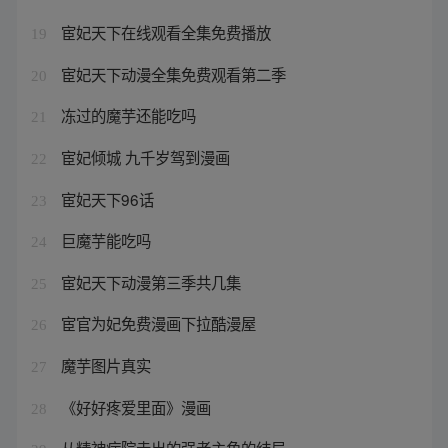
宦妃天下在线观看全集免费播放
19
宦妃天下动漫全集免费观看第二季
20
冻过的魔芋还能吃吗
21
宦妃倾城 九千岁驾到漫画
22
宦妃天下96话
23
巨魔芋能吃吗
24
宦妃天下动漫第三季共几集
25
宦官为妃免费漫画下拉酷漫屋
26
魔芋图片真实
27
《好好疼爱里面》漫画
28