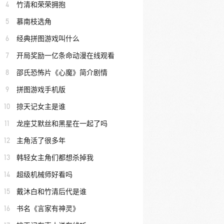
4
竹清和荣荣拥抱
5
慕南枝选角
6
经典拼图游戏叫什么
7
开局奖励一亿条命动漫在线观看
8
邵氏恐怖片《心魔》简介剧情
9
拼图游戏手机版
10
掠天记女主是谁
11
龙座艾默丝和黑星在一起了吗
12
主角活了很多年
13
韩轻女主角们都想杀掉我
14
超级机械师好看吗
15
戴沐白和竹清后代是谁
16
书名《言家有神灵》