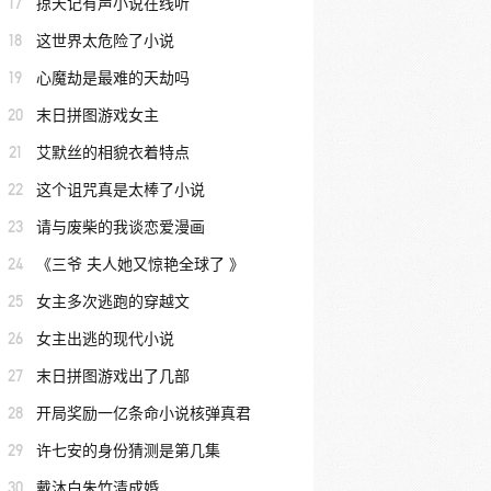
17
掠天记有声小说在线听
18
这世界太危险了小说
19
心魔劫是最难的天劫吗
20
末日拼图游戏女主
21
艾默丝的相貌衣着特点
22
这个诅咒真是太棒了小说
23
请与废柴的我谈恋爱漫画
24
《三爷 夫人她又惊艳全球了 》
25
女主多次逃跑的穿越文
26
女主出逃的现代小说
27
末日拼图游戏出了几部
28
开局奖励一亿条命小说核弹真君
29
许七安的身份猜测是第几集
30
戴沐白朱竹清成婚