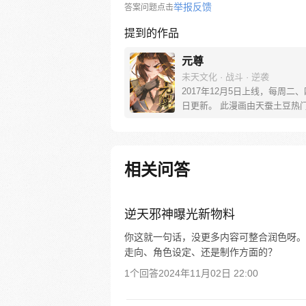
举报反馈
答案问题点击
提到的作品
元尊
未天文化 · 战斗 · 逆袭
2017年12月5日上线，每周二
日更新。 此漫画由天蚕土豆热
《元尊》改编。少年执笔，龙蛇
劈开乱世，点亮苍穹。气掌乾坤
里，究竟是蟒雀吞龙，还是圣龙
起？！
相关问答
逆天邪神曝光新物料
你这就一句话，没更多内容可整合润色呀。
走向、角色设定、还是制作方面的？
1个回答
2024年11月02日 22:00