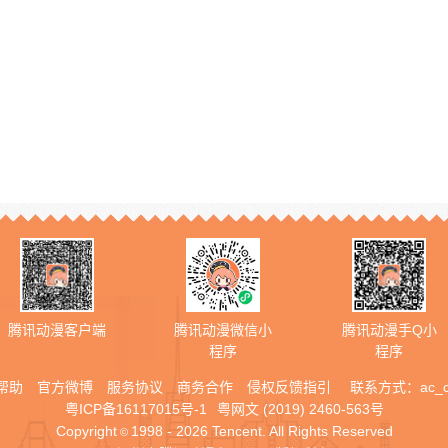
腾讯动漫客户端
腾讯动漫微信小
腾讯动漫手Q小
程序
程序
帮助
官方微博
服务协议
商务合作
侵权反馈指引
联系方式：
ac_
粤ICP备16117015号-1
粤网文 (2019) 2460-563号
Copyright
1998 - 2026 Tencent. All Rights Reserved
©