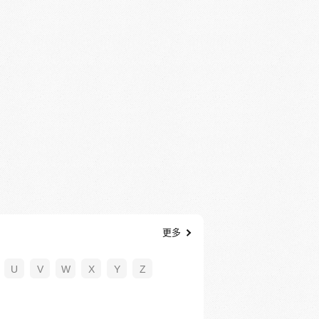
更多
U
V
W
X
Y
Z