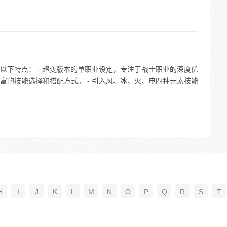
以下特点： - 超变版本的单职业设定，专注于战士职业的深度优
富的技能选择和搭配方式。 - 引入风、冰、火、电四种元素技能
H
I
J
K
L
M
N
O
P
Q
R
S
T