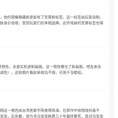
，他的荣耀典藏新皮肤有了至尊新标签，这一标签由玩家自制，
肤身价倍增，受到玩家们的争相追捧。此外瑶妹的至尊标签也得
最终预告，全是实机录制画面。这一预告曝光了新画面，吧友来去
调色），这些图片看起来相当不错，可用于当壁纸。
翔这一角色由台湾老歌手陈彼得饰演。在原作中徐翔戏份虽不
宝宝，后失散，他为寻冯宝宝耗费几十年最终累死，其对冯宝宝