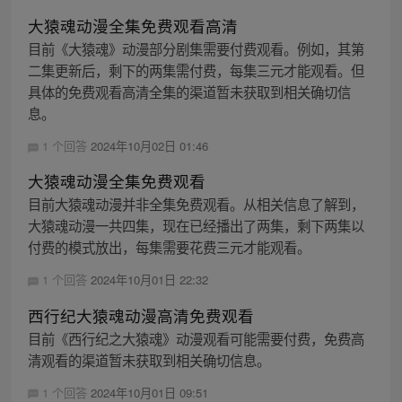
大猿魂动漫全集免费观看高清
目前《大猿魂》动漫部分剧集需要付费观看。例如，其第
二集更新后，剩下的两集需付费，每集三元才能观看。但
具体的免费观看高清全集的渠道暂未获取到相关确切信
息。
1 个回答
2024年10月02日 01:46
大猿魂动漫全集免费观看
目前大猿魂动漫并非全集免费观看。从相关信息了解到，
大猿魂动漫一共四集，现在已经播出了两集，剩下两集以
付费的模式放出，每集需要花费三元才能观看。
1 个回答
2024年10月01日 22:32
西行纪大猿魂动漫高清免费观看
目前《西行纪之大猿魂》动漫观看可能需要付费，免费高
清观看的渠道暂未获取到相关确切信息。
1 个回答
2024年10月01日 09:51