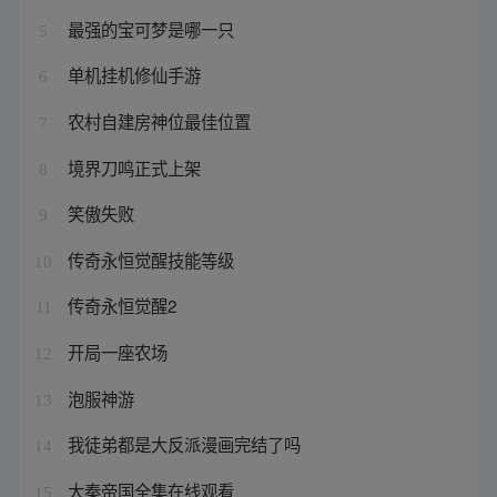
最强的宝可梦是哪一只
5
单机挂机修仙手游
6
农村自建房神位最佳位置
7
境界刀鸣正式上架
8
笑傲失败
9
传奇永恒觉醒技能等级
10
传奇永恒觉醒2
11
开局一座农场
12
泡服神游
13
我徒弟都是大反派漫画完结了吗
14
大秦帝国全集在线观看
15