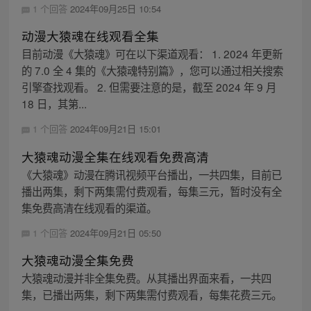
1 个回答
2024年09月25日 10:54
动漫大猿魂在线观看全集
目前动漫《大猿魂》可在以下渠道观看： 1. 2024 年更新
的 7.0 全 4 集的《大猿魂特别篇》，您可以通过相关搜索
引擎查找观看。 2. 但需要注意的是，截至 2024 年 9 月
18 日，其第...
1 个回答
2024年09月21日 15:01
大猿魂动漫全集在线观看免费高清
《大猿魂》动漫在腾讯视频平台播出，一共四集，目前已
播出两集，剩下两集需付费观看，每集三元，暂时没有全
集免费高清在线观看的渠道。
1 个回答
2024年09月21日 05:50
大猿魂动漫全集免费
大猿魂动漫并非全集免费。从其播出界面来看，一共四
集，已播出两集，剩下两集需付费观看，每集花费三元。