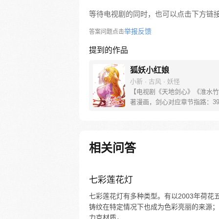
等待电视剧的同时，也可以点击下方链
举报反馈
答案问题点击
提到的作品
狐妖小红娘
小新 · 古风 · 妖怪
【电视剧《天地剑心》《淮水竹
著漫画，剑心对应章节指路：39-
水对应章节指路272-301】 迷
妖，正太道士没节操。自古人妖
恋，千载孽缘一线牵。（每周周
新。）
相关问答
七彩莲花灯
七彩莲花灯有多种类型。有以2003年荷
铸纹在特定情况下也成为色彩亮丽的来源；
力克材质，...