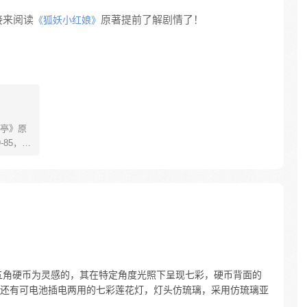
接来阅读
原著提前了解剧情了！
《狐妖小红娘》
亭》原
85，淮
糊萝莉小狐
生死
四更
花五角硬币为灵感的，其在特定角度光照下呈现七彩，硬币背面的
还有可电池插电两用的七彩莲花灯，灯头仿琉璃，采用仿琉璃亚