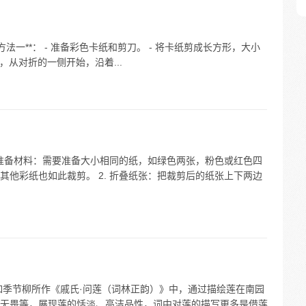
方法一**： - 准备彩色卡纸和剪刀。 - 将卡纸剪成长方形，大小
，从对折的一侧开始，沿着...
 准备材料：需要准备大小相同的纸，如绿色两张，粉色或红色四
他彩纸也如此裁剪。 2. 折叠纸张：把裁剪后的纸张上下两边
如季节柳所作《戚氏·问莲（词林正韵）》中，通过描绘莲在南园
无畏等，展现莲的恬淡、高洁品性，词中对莲的描写更多是借莲