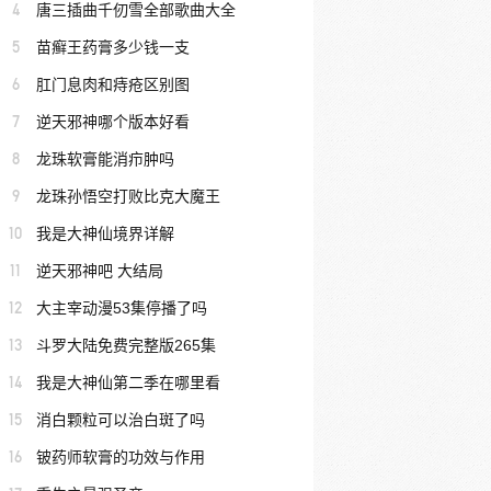
4
唐三插曲千仞雪全部歌曲大全
5
苗癣王药膏多少钱一支
6
肛门息肉和痔疮区别图
7
逆天邪神哪个版本好看
8
龙珠软膏能消疖肿吗
9
龙珠孙悟空打败比克大魔王
10
我是大神仙境界详解
11
逆天邪神吧 大结局
12
大主宰动漫53集停播了吗
13
斗罗大陆免费完整版265集
14
我是大神仙第二季在哪里看
15
消白颗粒可以治白斑了吗
16
铍药师软膏的功效与作用