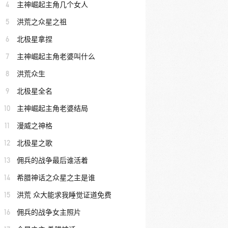
4
主神崛起主角几个女人
5
洪荒之众星之祖
6
北极星拿捏
7
主神崛起主角老婆叫什么
8
洪荒众生
9
北极星全名
10
主神崛起主角老婆结局
11
漫威之神格
12
北极星之歌
13
佣兵的战争最后谁活着
14
希腊神话之众星之主是谁
15
洪荒 众大能求我睡觉证道免费
16
佣兵的战争女主照片