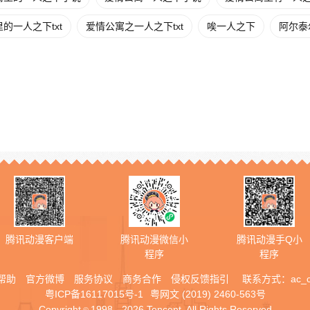
的一人之下txt
爱情公寓之一人之下txt
唉一人之下
阿尔泰
腾讯动漫客户端
腾讯动漫微信小
腾讯动漫手Q小
程序
程序
帮助
官方微博
服务协议
商务合作
侵权反馈指引
联系方式：
ac_
粤ICP备16117015号-1
粤网文 (2019) 2460-563号
Copyright
1998 - 2026 Tencent. All Rights Reserved