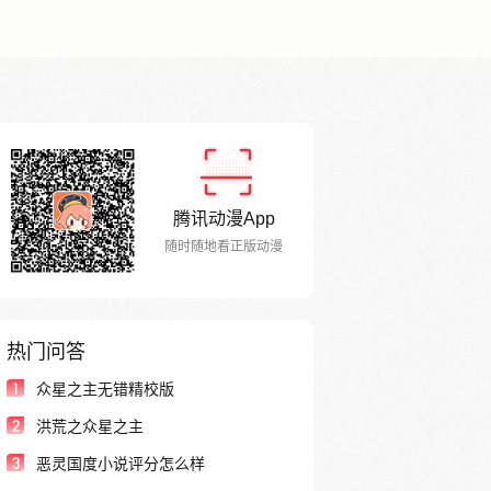
腾讯动漫App
随时随地看正版动漫
热门问答
1
众星之主无错精校版
2
洪荒之众星之主
3
恶灵国度小说评分怎么样