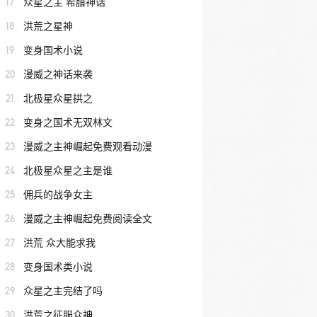
17
众星之主 希腊神话
18
洪荒之星神
19
变身国术小说
20
漫威之神话来袭
21
北极星众星拱之
22
变身之国术无双林文
23
漫威之主神崛起免费观看动漫
24
北极星众星之主是谁
25
佣兵的战争女主
26
漫威之主神崛起免费阅读全文
27
洪荒 众大能求我
28
变身国术类小说
29
众星之主完结了吗
30
洪荒之征服众神