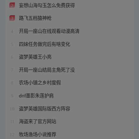
妄想山海勾玉怎么免费获得
2
路飞五档猿神枪
3
开局一座山在线观看动漫高清
4
四妹任务做完后有啥变化
5
盗梦英雄王小亮
6
开局一座山结局主角死了没
7
农场小镇之乡村度假
8
dnf墨影朱莲护肩
9
盗梦英雄国际版西方阵容
10
海盗来了官方网站
11
牧场渔场小说推荐
12