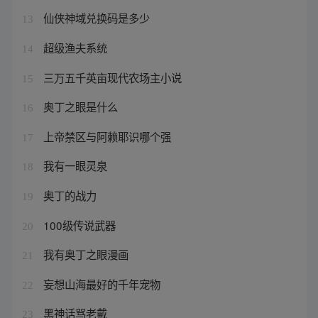
仙侠神域兑换码是多少
13
超级渔夫系统
14
三万五千英亩现代农场主小说
15
奥丁之眼是什么
16
上帝禁区与阿赖耶识哪个强
17
我有一眼灵泉
18
奥丁的战力
19
100级传说武器
20
我有奥丁之眼漫画
21
妄想山海最好的千年宠物
22
黑神话骂老戴
23