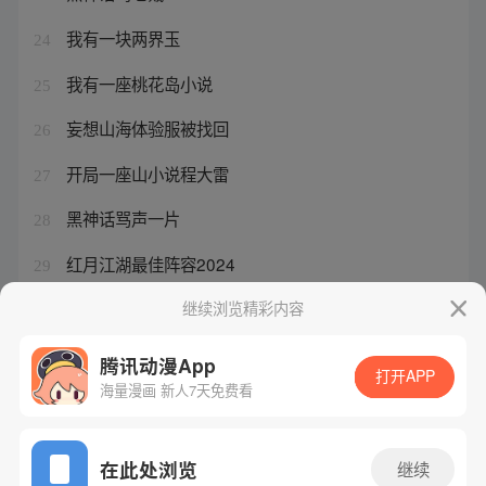
我有一块两界玉
24
我有一座桃花岛小说
25
妄想山海体验服被找回
26
开局一座山小说程大雷
27
黑神话骂声一片
28
红月江湖最佳阵容2024
29
夜影劫阵容
继续浏览精彩内容
30
腾讯动漫App
打开APP
海量漫画 新人7天免费看
腾讯漫画
起点读书
QQ阅读
网站备案/许可证号：粤B2-20090059-5
在此处浏览
继续