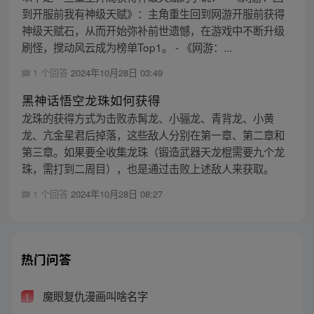
到开服前我有神级天赋》：主角重生回到网游开服前获得
神级天赋石，从而开始弥补前世遗憾，在游戏中不断升级
刷怪，搅动风云成为榜单Top1。 - 《网游：...
1 个回答
2024年10月28日 03:49
黑神话悟空龙珠如何获得
龙珠的获得方式为击败赤髯龙、小骊龙、青背龙、小黄
龙、亢金星君后掉落，这些敌人分别在第一章、第二章和
第三章。如果要全收集龙珠（锻造武器天龙棍需要九个龙
珠，需打到二周目），也是通过击败上述敌人来获取。
1 个回答
2024年10月28日 08:27
热门问答
魔眼复仇漫画叫啥名字
1