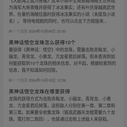
《大航海之我为青雉》这本小说中主角穿越海贼王世界成
为海军大将青雉并获得了冰冻果实；还有叶庆穿越高武世
界，在垂钓海贼位面时获得冰冻果实的小说（未提及小说
名）。 等待电视剧的同时，也可以点击下方链接来...
1 个回答
2024年10月09日 22:00
黑神话悟空龙珠怎么获得10个
要获得《黑神话：悟空》中的龙珠，需要击败赤髯龙、小
骊龙、青背龙、小黄龙、亢金星君后掉落。但未查询到如
何能获取到10个龙珠的相关信息，对不起，根据检索到的
信息，我不知道如何回答。
1 个回答
2024年10月18日 12:59
黑神话悟空龙珠在哪里获得
龙珠的获得方式为击败赤髯龙、小骊龙、青背龙、小黄
龙、亢金星君后掉落，这些敌人分别在第一章、第二章和
第三章。如果要全收集龙珠（锻造武器天龙棍需要九个龙
珠，需打到二周目），也是通过击败上述敌人来获取。