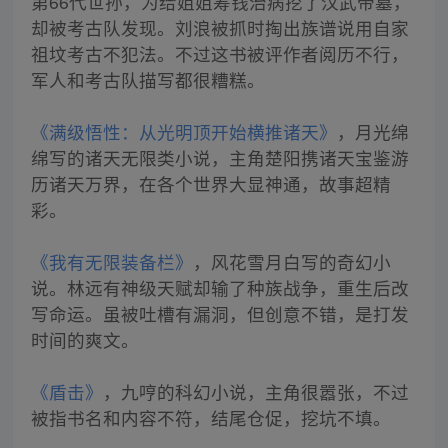
第66代世孙，为给姐姐筹钱治病挖了汉武帝墓，
却被考古队发现。刘浪被抓时掏出族谱说用自家
祖坟考古不犯法。不过这书被评作者阅历不行，
军人和考古队描写都很糟糕。
《满级悟性：从光明顶开始横推诸天》
，月光绵
绵写的诸天无限类小说，主角楚阳携诸天宝鉴游
历诸天万界，在各个世界大显神通，故事超精
彩。
《我有无限装备栏》
，风花雪月白写的奇幻小
说。林远有神级天赋却输了种族战争，重生后改
写命运。虽被吐槽有漏洞，但创意不错，是打发
时间的爽文。
《盾击》
，九哼的科幻小说，主角很嚣张，不过
被指书名和内容不符，结尾仓促，挖坑不填。