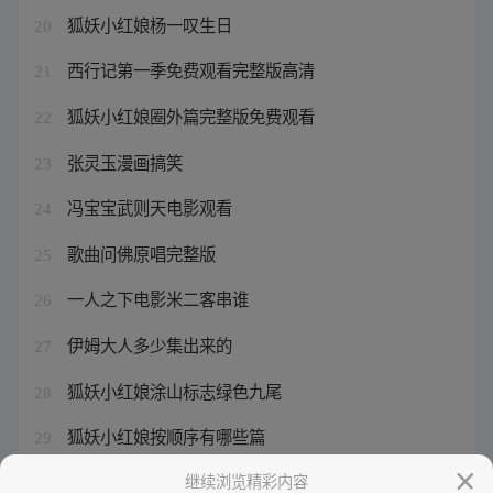
狐妖小红娘杨一叹生日
20
西行记第一季免费观看完整版高清
21
狐妖小红娘圈外篇完整版免费观看
22
张灵玉漫画搞笑
23
冯宝宝武则天电影观看
24
歌曲问佛原唱完整版
25
一人之下电影米二客串谁
26
伊姆大人多少集出来的
27
狐妖小红娘涂山标志绿色九尾
28
狐妖小红娘按顺序有哪些篇
29
维a酸去疣脱落过程
继续浏览精彩内容
30