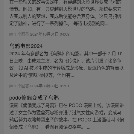
在一些相关的故事设定中，有穿越到火影世界变成乌鸦的
情节。例如，有一只穿越到火影世界的乌鸦，系统要求它
去完成别人的梦想，完成后便能夺舍其身体。这只乌鸦绑
定了鼬神，进行了一系列操作。 等待电视剧的同...
1 个回答
2024年10月01日 04:09
乌鸦电影2024
2024 年有多部名为《乌鸦》的电影。其中一部于 7 月 10
日上映，由成龙主演，名为《传说》，该片引发了诸多争
议，如 AI 技术生成的年轻版成龙形象、反派角色的智商以
及片中的“爹味”桥段等，但也有...
1 个回答
2024年08月30日 01:31
podo偏偏变成了乌鸦
漫画《偏偏变成了乌鸦》已在 PODO 漫画上线。该漫画讲
述了女主作为猛兽死忠粉穿进了过气女性向游戏，变成乌
鸦后努力攻略帅哥皇子的故事。在 PODO 上漫画就叫《偏
偏变成了乌鸦》，看图有阅读资格拿。 ...