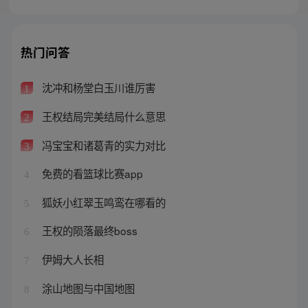
热门问答
沈冲和杨堂白玉川谁厉害
1
王权结局完美结局什么意思
2
冯宝宝和诸葛青的实力对比
3
免费的看篮球比赛app
4
狐妖小红翠玉鸣鸾在哪看的
5
王权的陨落最终boss
6
伊姆大人长相
7
涂山地图与中国地图
8