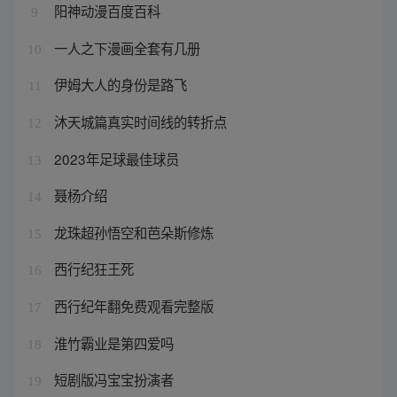
阳神动漫百度百科
9
一人之下漫画全套有几册
10
伊姆大人的身份是路飞
11
沐天城篇真实时间线的转折点
12
2023年足球最佳球员
13
聂杨介绍
14
龙珠超孙悟空和芭朵斯修炼
15
西行纪狂王死
16
西行纪年翻免费观看完整版
17
淮竹霸业是第四爱吗
18
短剧版冯宝宝扮演者
19