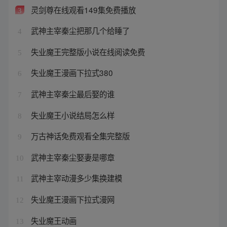
灵剑尊在线观看149集免费播放
3
武神主宰秦尘把那几个给睡了
4
失业魔王完整版小说在线阅读免费
5
失业魔王漫画下拉式380
6
武神主宰秦尘最后娶的谁
7
失业魔王小说结局怎么样
8
万古神话免费观看全集完整版
9
武神主宰秦尘娶妻是哪章
10
武神主宰动漫多少集换建模
11
失业魔王漫画下拉式漫网
12
失业魔王动画
13