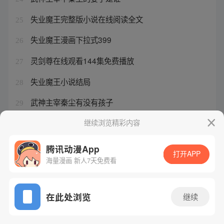
失业魔王完整版小说在线阅读全文
25
失业魔王漫画下拉式399
26
灵剑尊在线观看144集免费播放
27
失业魔王小说结局
28
武神主宰秦尘有没有孩子
29
武神主宰里面的等级
继续浏览精彩内容
30
腾讯动漫App
打开APP
海量漫画 新人7天免费看
腾讯漫画
起点读书
QQ阅读
网站备案/许可证号：粤B2-20090059-5
在此处浏览
继续
Copyright©1998 - 2026 Tencent. All Rights Reserved