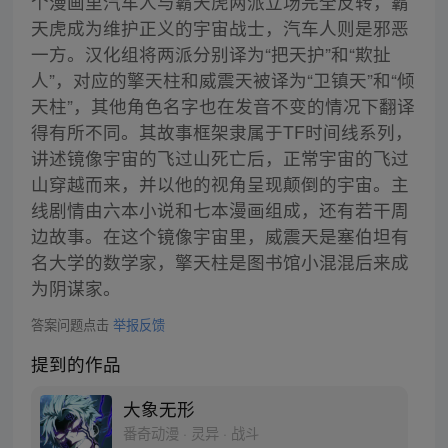
个漫画里汽车人与霸天虎两派立场完全反转，霸
天虎成为维护正义的宇宙战士，汽车人则是邪恶
一方。汉化组将两派分别译为“把天护”和“欺扯
人”，对应的擎天柱和威震天被译为“卫镇天”和“倾
天柱”，其他角色名字也在发音不变的情况下翻译
得有所不同。其故事框架隶属于TF时间线系列，
讲述镜像宇宙的飞过山死亡后，正常宇宙的飞过
山穿越而来，并以他的视角呈现颠倒的宇宙。主
线剧情由六本小说和七本漫画组成，还有若干周
边故事。在这个镜像宇宙里，威震天是塞伯坦有
名大学的数学家，擎天柱是图书馆小混混后来成
为阴谋家。
答案问题点击
举报反馈
提到的作品
大象无形
番奇动漫 · 灵异 · 战斗