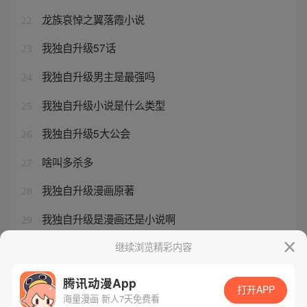
龙族哀悼之翼落霞小说
22
我独自升级57话
23
我独自升级男主是最强吗
24
我独自升级小说是什么类型
25
我独自升级5大公会
26
啥叫多杀多
27
我独自升级漫画原著
28
我独自升级是漫画还是小说啊
29
我独自升级人物实力排行
继续浏览精彩内容
30
腾讯动漫App
打开APP
海量漫画 新人7天免费看