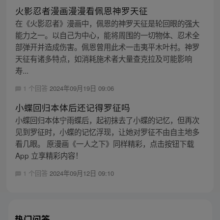
火影忍者漫画漫漫看佩恩神罗天征
在《火影忍者》漫画中，佩恩的神罗天征是轮回眼的强大
能力之一。以自己为中心，能将周围的一切物体、忍术全
部弹开并造成伤害。佩恩曾用此术一击夷平木叶村。神罗
天征有诸多特点，如消耗施术者大量查克拉及可能影响
寿...
1 个回答
2024年09月19日 09:06
小蝶回归本体后还记得罗征吗
小蝶回归本体宁雨蝶后，起初抹去了小蝶的记忆，但再次
见到罗征时，小蝶的记忆浮现，让她对罗征不由自主地多
看几眼。 原漫画《一人之下》同样精彩，点击按钮下载
App 立享精彩内容！
1 个回答
2024年09月12日 09:10
热门问答