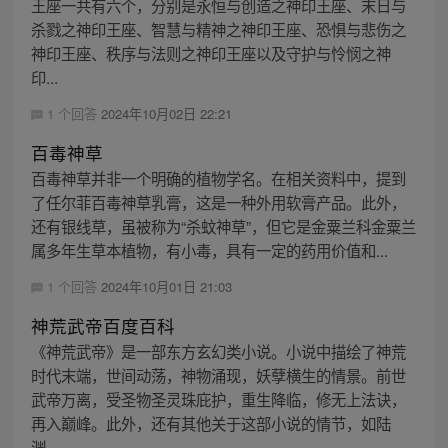
王座一共有六个，分别是永恒与创造之神印王座、末日与
杀戮之神印王座、智慧与精神之神印王座、恐惧与悲伤之
神印王座、秩序与法则之神印王座以及守护与怜悯之神
印...
1 个回答
2024年10月02日 22:21
百毒神草
百毒神草并非一个明确的植物学名。在相关资料中，提到
了任尔菲百毒神草乳膏，这是一种外用软膏产品。此外，
还有银线草，虽被称为“杀蚊神草”，但它是金粟兰科金粟兰
属多年生草本植物，有小毒，具有一定的药用价值和...
1 个回答
2024年10月01日 21:03
神荒武帝百度百科
《神荒武帝》是一部东方玄幻类小说。小说中描绘了神荒
时代末端，世间动荡，神物涌现，妖孽横生的情景。前世
武帝万离，受圣物圣灵珠庇护，重生降临，修无上法诀，
再入巅峰。此外，还有其他关于这部小说的情节，如陆
渊...