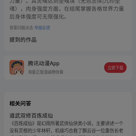
力量）。其灵魂达到圣魂境（无色念体|九印圣
魂），肉身强度方面，在结尾掌握各格世界力量
后身体强度可无限强化。
答案问题点击
举报反馈
提到的作品
腾讯动漫App
立即下载
海量正版漫画畅快看
相关问答
道武双修百炼成仙
《百炼成仙》是幻雨所著武侠仙侠类小说，主要讲述一个
没有灵根的少年林轩，机缘巧合救了飘云谷一位重伤长老