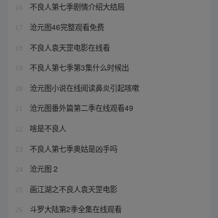
不良人第七季剧情介绍大结局
16
沧元图46完整观看免费
17
不良人袁天罡电影在线看
18
不良人第七季第3集什么时候出
19
沧元图小说在线阅读鼻炎引起咳嗽
20
沧元图番外篇第二季在线观看49
21
啥是不良人
22
不良人第七季奥姑是凶手吗
23
沧元图 2
24
画江湖之不良人袁天罡电影
25
斗罗大陆第2季全集在线观看
26