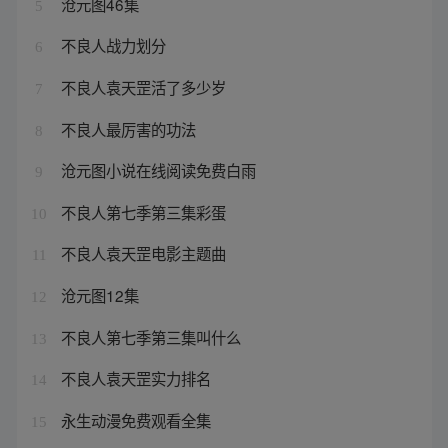
沧元图46集
5
不良人战力划分
6
不良人袁天罡活了多少岁
7
不良人最厉害的功法
8
沧元图小说在线阅读免费白雨
9
不良人第七季第三集彩蛋
10
不良人袁天罡电影主题曲
11
沧元图12集
12
不良人第七季第三集叫什么
13
不良人袁天罡实力排名
14
永生动漫免费观看全集
15