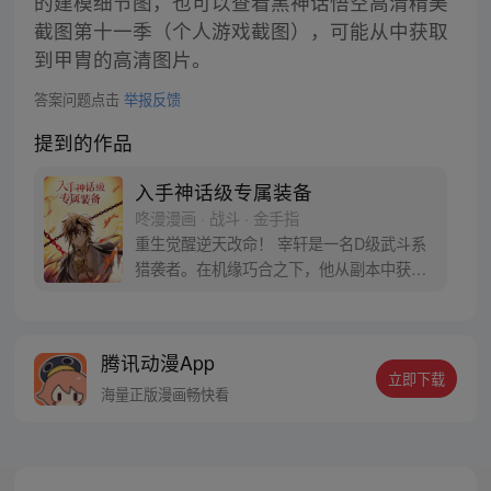
的建模细节图，也可以查看黑神话悟空高清精美
截图第十一季（个人游戏截图），可能从中获取
到甲胄的高清图片。
答案问题点击
举报反馈
提到的作品
入手神话级专属装备
咚漫漫画 · 战斗 · 金手指
重生觉醒逆天改命！ 宰轩是一名D级武斗系
猎袭者。在机缘巧合之下，他从副本中获得
了世界上独一无二的神话级专属装备“奥丁遗
失之眼”，从此便重新开启了自己与众不同的
命运！？
腾讯动漫App
立即下载
海量正版漫画畅快看