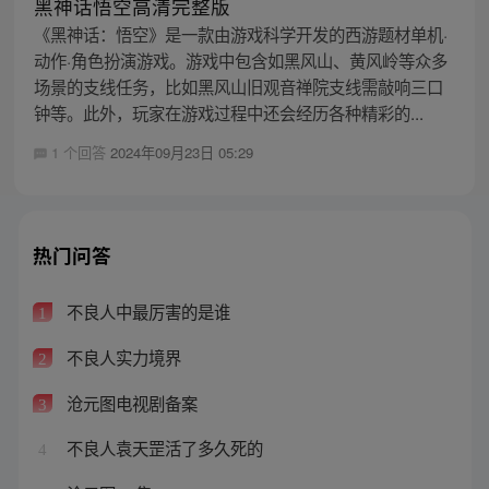
黑神话悟空高清完整版
《黑神话：悟空》是一款由游戏科学开发的西游题材单机·
动作·角色扮演游戏。游戏中包含如黑风山、黄风岭等众多
场景的支线任务，比如黑风山旧观音禅院支线需敲响三口
钟等。此外，玩家在游戏过程中还会经历各种精彩的...
1 个回答
2024年09月23日 05:29
热门问答
不良人中最厉害的是谁
1
不良人实力境界
2
沧元图电视剧备案
3
不良人袁天罡活了多久死的
4