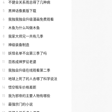
4
不健全关系雨总得了几种病
5
黑神话像素版下载
6
我独我独自升级漫画免费观看
7
木鱼为什么叫做木鱼
8
我家大师兄一共有几季
9
神级装备制造
10
妖怪名单不出第三季了吗
11
百炼成神罗征老婆
12
我独自升级在线观看第二季
13
地球上死了的人去哪了科学说法
14
悟空租车价格差距
15
我为邪帝的主要人物有哪些
16
最强宗门的小说