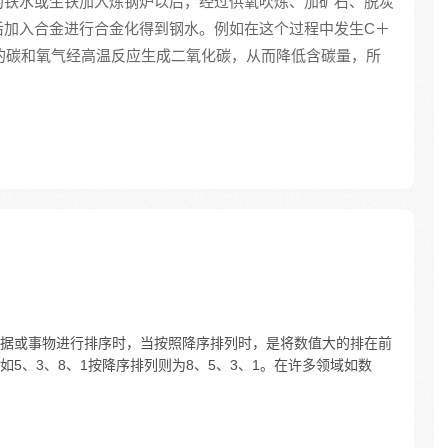
的铁水或生铁加入炼钢炉以后，经过供氧吹炼、加矿石、脱炭
后加入合金进行合金化得到钢水。例如在这个过程中发生C＋
中的碳和氧气经高温反应生成二氧化碳，从而降低含碳量，所
据或事物进行排序时，当按照降序排列时，是将数值大的排在前
5、3、8、1按降序排列则为8、5、3、1。在许多领域如数