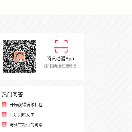
腾讯动漫App
随时随地看正版动漫
热门问答
1
开局获得满级礼包
2
且听剑吟女主
3
与死亡相近的词语