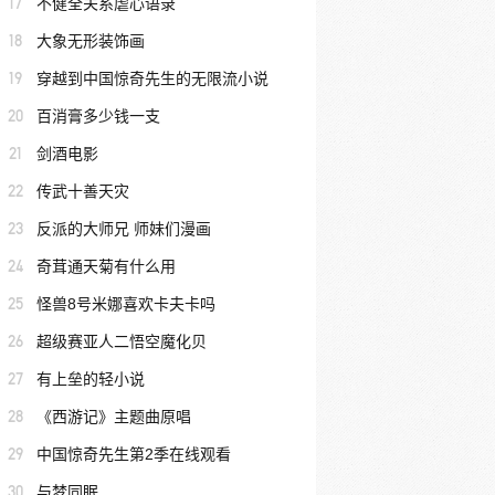
17
不健全关系虐心语录
18
大象无形装饰画
19
穿越到中国惊奇先生的无限流小说
20
百消膏多少钱一支
21
剑酒电影
22
传武十善天灾
23
反派的大师兄 师妹们漫画
24
奇茸通天菊有什么用
25
怪兽8号米娜喜欢卡夫卡吗
26
超级赛亚人二悟空魔化贝
27
有上垒的轻小说
28
《西游记》主题曲原唱
29
中国惊奇先生第2季在线观看
30
与梦同眠