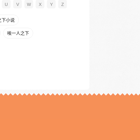
U
V
W
X
Y
Z
之下小说
唉一人之下