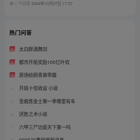
1 个回答
2024年10月27日 17:27
热门问答
太白醉酒舞剑
1
都市开局奖励100亿叶欢
2
原炀给顾青裴带震
3
开局十倍收益 小说
4
圣痕炼金士第一季哪里有车
5
厌胜之术小说
6
六甲三尸功是天下第一吗
7
000678重组最新消息