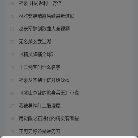
神豪 开局返利一万倍
19
林雅茹韩晴霞后续最新进展
20
赵长军醉剑歌曲大全视频
21
无名杀玄武江湖
22
《精灵降临全球》
23
十二剑客叫什么名字
24
神豪从签到十亿开始沈枫
25
《冰山总裁的贴身兵王》小说
26
我被男神盯上酷漫屋
27
用觉醒之石进化的精灵有哪些
28
正刃刀好还是逆刃刀
29