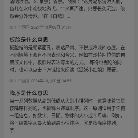
清明澄澈。 2. 审察；省察。 例如：“这片湖水清澄见底，
鱼儿在水中欢快地游弋。” “水再浑浊，只要长久沉淀，依
然会分外清澄。”在《白鹭》...
1 个回答
2024年10月08日 01:17
板脸是什么意思
板脸指的是绷紧面孔，表达严肃、不悦或冷淡的态度。在
不同情境下会有不同表现和含义，例如在沙特阿拉伯的甸
蛮族文化中，板脸是表达尊重的方式。 等待电视剧的同
时，也可以点击下方链接来阅读《狐妖小红娘》原著...
1 个回答
2024年10月20日 04:55
降序是什么意思
当一系列数据从高到低或从大到小排列时，这意味着它是
按降序排列的，也被称为递减顺序。这一原则适用于任何
一组信息，如数字、日期、物体的大小或字母等。例如，
将一组数字从最大值到最小值排序，就是按降序排列；
字...