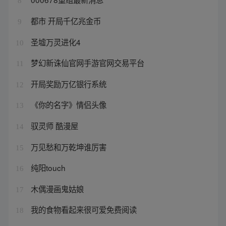
8
都市 开局千亿兆金币
9
圣墟万灵进化4
10
梦幻新诛仙官网手游官网交易平台
11
开局奖励万亿银行系统
12
《你的名字》情侣头像
13
驭灵师 酷漫屋
14
万见愁和万乾坤谁厉害
15
纯阳touch
16
木偶漫画鬼姑娘
17
我的食物看起来很可爱免费阅读
18