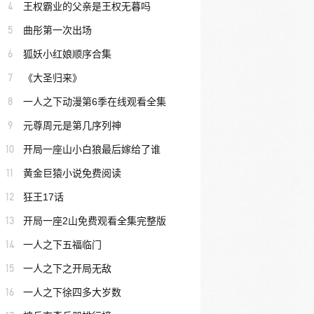
4
王权霸业的父亲是王权无暮吗
5
曲彤第一次出场
6
狐妖小红娘顺序合集
7
《大圣归来》
8
一人之下动漫第6季在线观看全集
9
元尊周元是第几序列神
10
开局一座山小白狼最后嫁给了谁
11
黄金巨猿小说免费阅读
12
狂王17话
13
开局一座2山免费观看全集完整版
14
一人之下五福临门
15
一人之下之开局无敌
16
一人之下徐四多大岁数