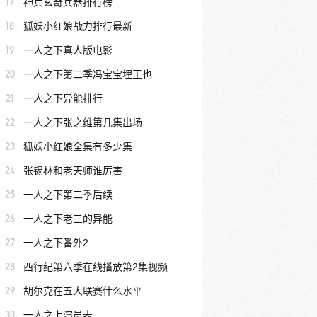
17
神兵玄奇兵器排行榜
18
狐妖小红娘战力排行最新
19
一人之下真人版电影
20
一人之下第二季冯宝宝埋王也
21
一人之下异能排行
22
一人之下张之维第几集出场
23
狐妖小红娘全集有多少集
24
张锡林和老天师谁厉害
25
一人之下第二季后续
26
一人之下老三的异能
27
一人之下番外2
28
西行纪第六季在线播放第2集视频
29
胡尔克在五大联赛什么水平
30
一人之上演员表