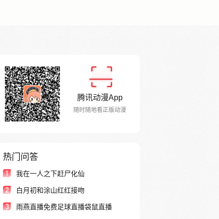
腾讯动漫App
随时随地看正版动漫
热门问答
1
我在一人之下赶尸化仙
2
白月初和涂山红红接吻
3
雨燕直播免费足球直播袋鼠直播