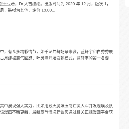
豆著，Dr.大吉编绘。出版时间为 2020 年 12 月，版次 1，
千册，装帧为其他，定价 18.00...
中，有众多精彩情节，如千龙共舞场景来袭，蓝轩宇和白秀秀展
古月娜被霸气回怼；叶灵瞳开始耍赖模式，蓝轩宇的第一名要
其中展现强大实力，比如用毁灭魔法压制亡灵大军并发现埃及队
该漫画不断更新，最新章节情况建议您通过相关正规漫画平台获