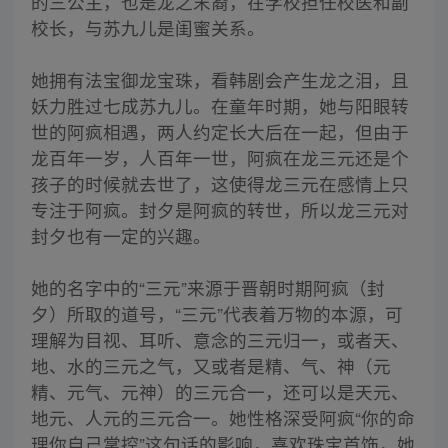
的三公主，也是龙之末裔，在学校担任校医和副
校长，与苏九儿是闺蜜关系。
她拥有法宝御龙宝珠，看韩剧会产生龙之泪，且
妖力胜过七成苏九儿。在童年时期，她与阳眼转
世的阿疯相遇，两人约定长大后在一起，但由于
龙百年一岁，人百年一世，阿疯在龙三元还是个
孩子的时候就去世了，这使得龙三元在感情上只
专注于阿疯。封夕是阿疯的转世，所以龙三元对
封夕也有一定的兴趣。
她的名字中的“三元”来源于晋朝时期阿疯（封
夕）所取的道号，“三元”代表着万物的本源，可
理解为目视、耳听、意念的三元归一，或者天、
地、水的三元之气，又或者是精、气、神（元
精、元气、元神）的三元合一，还可以是天元、
地元、人元的三元合一。她性格深受阿疯“你的命
理你自己掌控”这句话的影响，喜欢珠宝首饰，她