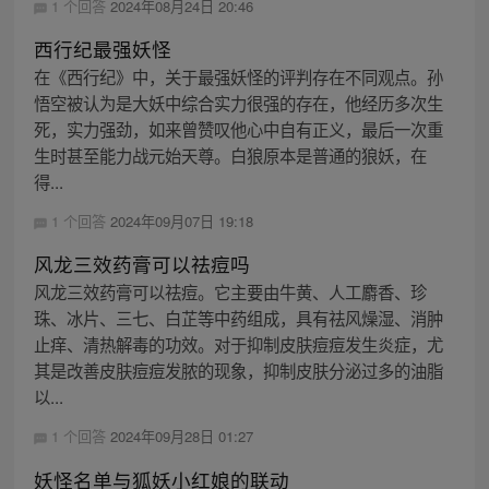
1 个回答
2024年08月24日 20:46
西行纪最强妖怪
在《西行纪》中，关于最强妖怪的评判存在不同观点。孙
悟空被认为是大妖中综合实力很强的存在，他经历多次生
死，实力强劲，如来曾赞叹他心中自有正义，最后一次重
生时甚至能力战元始天尊。白狼原本是普通的狼妖，在
得...
1 个回答
2024年09月07日 19:18
风龙三效药膏可以祛痘吗
风龙三效药膏可以祛痘。它主要由牛黄、人工麝香、珍
珠、冰片、三七、白芷等中药组成，具有祛风燥湿、消肿
止痒、清热解毒的功效。对于抑制皮肤痘痘发生炎症，尤
其是改善皮肤痘痘发脓的现象，抑制皮肤分泌过多的油脂
以...
1 个回答
2024年09月28日 01:27
妖怪名单与狐妖小红娘的联动