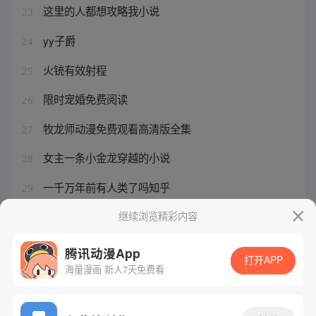
这里的人都想攻略我小说
23
yy子爵
24
火铳有效射程
25
限时宠婚免费阅读
26
牧龙师动漫免费观看高清版全集
27
女主一条小金龙穿越的小说
28
一千万年前有人类了吗知乎
29
妻子结婚了女主结局
继续浏览精彩内容
30
腾讯动漫App
打开APP
海量漫画 新人7天免费看
腾讯漫画
起点读书
QQ阅读