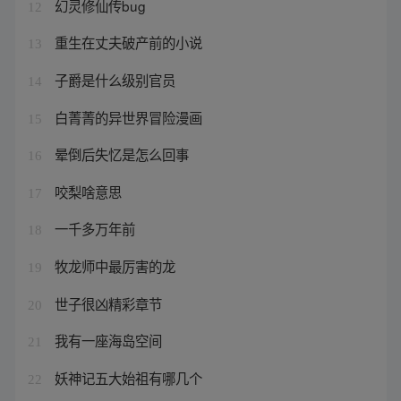
幻灵修仙传bug
12
重生在丈夫破产前的小说
13
子爵是什么级别官员
14
白菁菁的异世界冒险漫画
15
晕倒后失忆是怎么回事
16
咬梨啥意思
17
一千多万年前
18
牧龙师中最厉害的龙
19
世子很凶精彩章节
20
我有一座海岛空间
21
妖神记五大始祖有哪几个
22