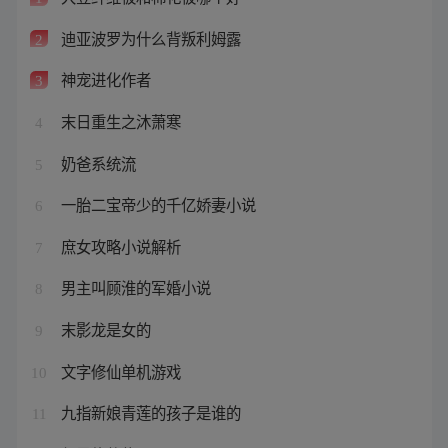
迪亚波罗为什么背叛利姆露
2
神宠进化作者
3
末日重生之沐萧寒
4
奶爸系统流
5
一胎二宝帝少的千亿娇妻小说
6
庶女攻略小说解析
7
男主叫顾淮的军婚小说
8
末影龙是女的
9
文字修仙单机游戏
10
九指新娘青莲的孩子是谁的
11