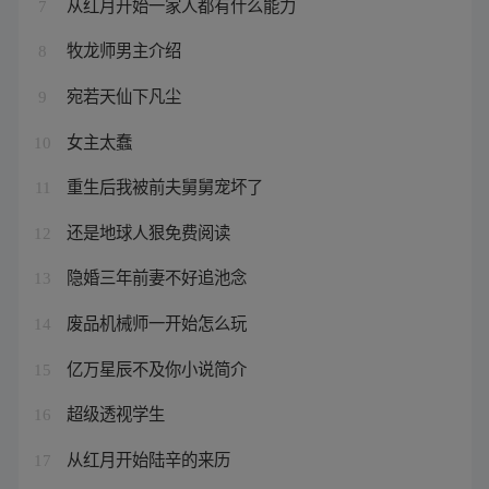
从红月开始一家人都有什么能力
7
牧龙师男主介绍
8
宛若天仙下凡尘
9
女主太蠢
10
重生后我被前夫舅舅宠坏了
11
还是地球人狠免费阅读
12
隐婚三年前妻不好追池念
13
废品机械师一开始怎么玩
14
亿万星辰不及你小说简介
15
超级透视学生
16
从红月开始陆辛的来历
17