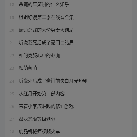
恶魔的牢笼讲的什么知乎
18
姐姐好饿第二季在线看全集
19
霸道总裁的天价穷妻大结局
20
听说我死后成了豪门白结局
21
如何克服心中的心魔
22
颜萌萌萌
23
听说死后成了豪门前夫白月光短剧
24
从红月开始第二部内容
25
带着小家族崛起的修仙游戏
26
盘龙恶魔等级划分
27
废品机械师视频火车
28