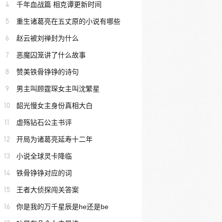
4
千年血战篇 相克谭更新时间
5
重生诸葛亮在五丈原的小说有哪些
6
赵云被刘禅封为什么
7
恶魔囚笼讲了什么故事
8
赞美铁骨铮铮的诗句
9
男主叫顾霆琛女主叫沈繁星
10
韶光慢女主身份真相大白
11
虐殇钻石公主书评
12
开局为诸葛亮延寿十二年
13
小说全球灵卡降临
14
铁骨铮铮对应的词
15
王者大侦探闯关答案
16
你是我的万千星辰是he还是be