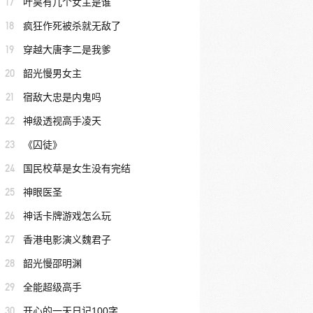
17
叶昊有几个女主是谁
18
疯狂作死被杀就无敌了
19
穿越大唐李二是我爹
20
韶光慢男女主
21
宿敌大忠是内鬼吗
22
神级透视高手凌天
23
《囚徒》
24
国民校草是女生没有完结
25
神眼医圣
26
神话卡牌游戏怎么玩
27
香港电影演义魏君子
28
韶光慢邵明渊
29
全能超级高手
30
开心的一天日记100字