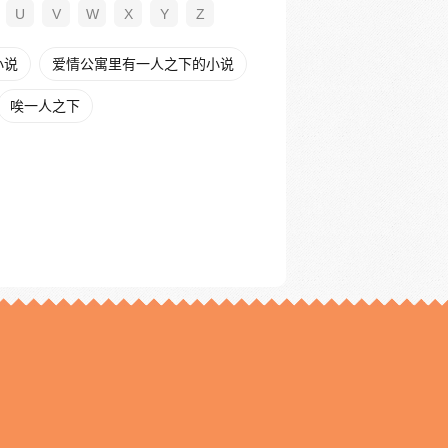
U
V
W
X
Y
Z
小说
爱情公寓里有一人之下的小说
唉一人之下