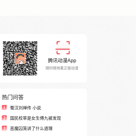
腾讯动漫App
随时随地看正版动漫
热门问答
1
蜀汉刘禅传 小说
2
国民校草是女生傅九被发现
3
恶魔囚笼讲了什么道理