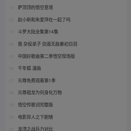
萨顶顶的悟空意境
11
赵小新和朱爱萍在一起了吗
12
斗罗大陆全集第14集
13
我 杂役弟子 剑道无敌秦初白羽
14
中国好歌曲第二季悟空现场版
15
千年狐 漫画
16
元尊免费观看第1季
17
元尊祖龙为何身化万物
18
悟空传歌词完整版
19
电影异人之下剧情
20
龙湾之战兵力对比
21