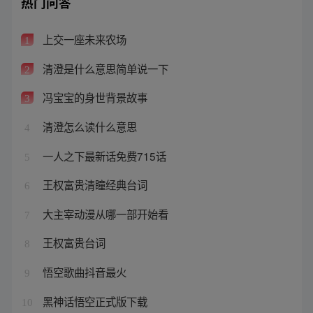
热门问答
上交一座未来农场
1
清澄是什么意思简单说一下
2
冯宝宝的身世背景故事
3
清澄怎么读什么意思
4
一人之下最新话免费715话
5
王权富贵清瞳经典台词
6
大主宰动漫从哪一部开始看
7
王权富贵台词
8
悟空歌曲抖音最火
9
黑神话悟空正式版下载
10