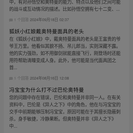
中，有对孙悟空和奥特曼的能力、特点以及他们之间可能
的战斗或互动情况的描述。比如孙悟空拥有七十二变、...
1 个回答
2024年09月18日 02:37
狐妖小红娘戴奥特曼面具的老头
在《狐妖小红娘》中，戴奥特曼面具的老头是王富贵的爷
爷王万里。他看似其貌不扬、吊儿郎当，实则深藏不露。
他的实力强劲，如不用御剑就能直接飞行，刚登场时还能
用符帮助清瞳变成人身。此外，他可能是当代面具团之
首...
1 个回答
2024年08月16日 12:08
冯宝宝为什么打不过巴伦奥特曼
您的问题中存在错误，巴伦和奥特曼并非同一人。在有关
资料中，巴伦是《异人之下》中的角色，他在与冯宝宝的
交手中前期能够压制冯宝宝，原因可能在于其擅长隐蔽刺
杀，身手敏捷，冷静果断。但奥特曼并非《异人之下》
中...