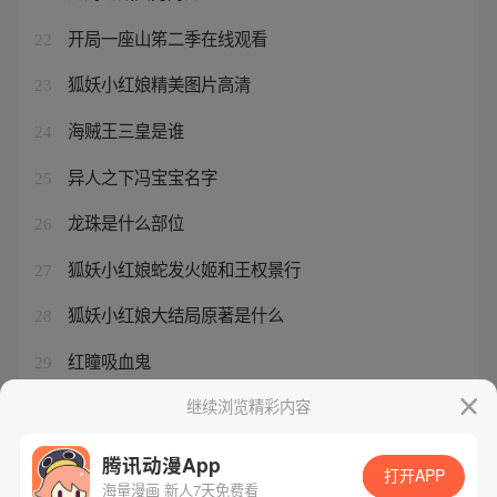
开局一座山笫二季在线观看
22
狐妖小红娘精美图片高清
23
海贼王三皇是谁
24
异人之下冯宝宝名字
25
龙珠是什么部位
26
狐妖小红娘蛇发火姬和王权景行
27
狐妖小红娘大结局原著是什么
28
红瞳吸血鬼
29
冯宝宝武力排行第几
继续浏览精彩内容
30
腾讯动漫App
打开APP
海量漫画 新人7天免费看