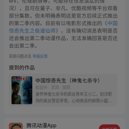
MV、伦理剧情等，可能存在信息混乱的情
况），且可在量子、非凡、优酷视频等平台观看
部分集数，但未明确表明这是官方后续正式推出
的第二季内容。目前有以电影形式推出的
《中国
惊奇先生之极道仙师》
，没有确切消息表明是否
还会推出第二季动漫作品，无法准确回答是否还
会出第二季。
答案问题点击
举报反馈
提到的作品
中国惊奇先生（神鬼七杀令）
权迎升 · 灵异 · 搞笑
身怀神鬼七杀令的屌丝青年王小二，初涉职
场的美女警花李雪，心地善良的痴情小狐
狸……漫画每周一三五更新（手机客户端提
前1天更新），动画每周二更新，感谢大家一
如既往的支持，中国惊奇先生粉丝娱乐群
腾讯动漫App
（群号码：93277487）已满，欢迎加入中国