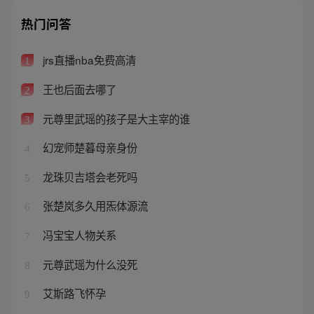
热门问答
jrs直播nba免费高清
1
王也后面去哪了
2
元尊里武瑶的孩子是大主宰的谁
3
幻宠师楚暮母亲身份
4
龙珠贝吉塔会老死吗
5
张楚岚多久用炁体源流
6
冯宝宝人物关系
7
元尊武瑶为什么没死
8
艾斯路飞怀孕
9