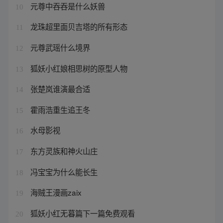
元尊中吞吞是什么妖兽
10
龙珠超里面贝吉塔的所有形态
11
元尊武瑶什么境界
12
狐妖小红娘相思树的原型人物
13
张楚岚谁演最合适
14
霍雨浩重生追王冬
15
水母影视
16
东方灵族和神火山庄
17
冯宝宝为什么能长生
18
海贼王漫画zaix
19
狐妖小红无暮篇下一篇免费观看
20