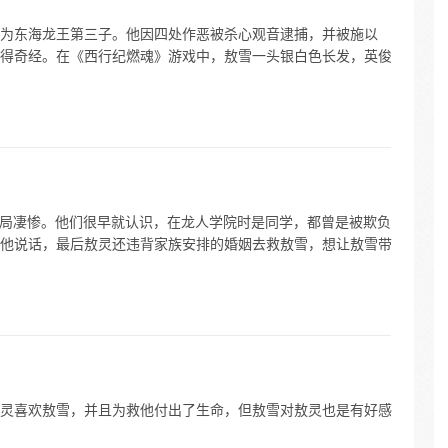
为东海龙王第三子。他因四处作恶被杀心观音逮捕，并被施以
得奇经。在《西行纪燃魂》游戏中，敖雪一头银白色长发，英俊
的结局凄惨。他们很早就认识，在龙人学院时是同学，都曾是被欺负
他说话，最后敖灵还违背家族安排的婚姻去救敖雪，想让敖雪带
灵喜欢敖雪，并且为救他付出了生命，但敖雪对敖灵也是有好感