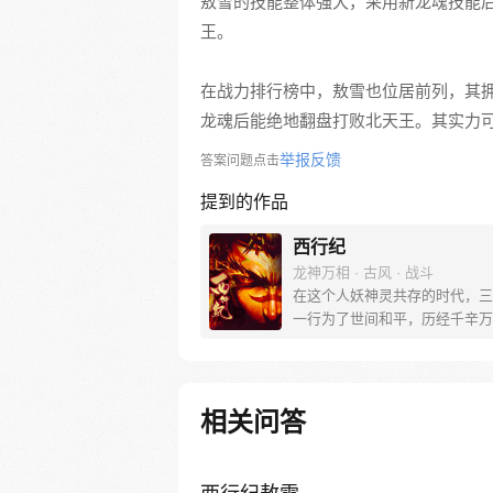
敖雪的技能整体强大，采用新龙魂技能
王。
在战力排行榜中，敖雪也位居前列，其
龙魂后能绝地翻盘打败北天王。其实力
举报反馈
答案问题点击
提到的作品
西行纪
龙神万相 · 古风 · 战斗
在这个人妖神灵共存的时代，三
一行为了世间和平，历经千辛万
彼岸取得“永恒之火”拯救苍生，
没有因此变得美好….随着阴谋
露，暗魂四起, 为了让“永恒之火
位，小狼妖白狼不辞万难，找到
相关问答
大法师，和他一起重新寻回徒弟
成全新“西行小队”，再度踏上西
旅……