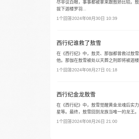
尽非议白眼，事事都被拿来跟敖娇比较。敖
拔下迦楼罗羽...
1个回答
2024年08月30日 10:39
西行纪谁救了敖雪
在《西行纪》中，敖灵、那伽都曾救过敖雪
他。那伽在敖雪被处以天葬之刑即将被迦楼
1个回答
2024年08月27日 01:18
西行纪金龙敖雪
在《西行纪》中，敖雪觉醒黄金龙魂后实力
星等。最终，敖雪回到龙族当唯一的龙王。
1个回答
2024年08月26日 21:00