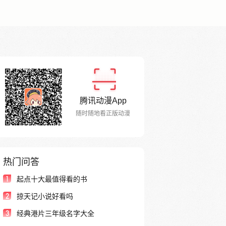
腾讯动漫App
随时随地看正版动漫
热门问答
1
起点十大最值得看的书
2
掠天记小说好看吗
3
经典港片三年级名字大全