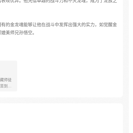
后表现优异。他凭借卓越的战斗力和不灭龙魂，成为了龙族之
拥有的金龙魂能够让他在战斗中发挥出强大的实力，如觉醒金
可媲美师兄孙悟空。
藏师徒
苦到达
可世间并
慢慢揭
”重新归
唐三藏
们，组
行之