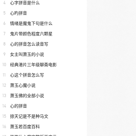
4
心字拼音是什么
5
心旳拼音
6
情绪是魔鬼下句是什么
7
鬼片带颜色程度六颗星
8
心的拼音怎么读音写
9
女主叫萧玉的小说
10
经典港片三年级聊斋电影
11
心这个拼音怎么写
12
萧玉心魔小说
13
萧玉佛的全部小说
14
心的拼音
15
掠天记是不是种马文
16
萧玉若百度百科