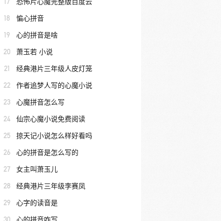
17
恐怖片心魔完整版百度云
18
惼心拼音
19
心的拼音是啥
20
萧玉若 小说
21
经典港片三年级人皮灯笼
22
作者追梦人写的心魔小说
23
心魔拼音怎么写
24
仙宗心魔小说免费阅读
25
掠天记小说怎么样好看吗
26
心的拼音是怎么写的
27
女主叫萧玉儿
28
经典港片三年级李赛凤
29
心字的读音是
30
心的拼音咋写