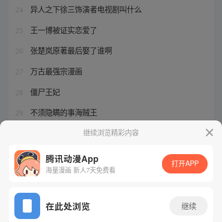
异人之下徐三饰演者电视剧叫什么
24
王一博被证实恋爱了
25
张楚岚原著最后娶了谁啊
26
万古最强宗漫画
27
僵尸王妃
28
不须隐瞒的事海贼王
29
万古最强宗的女主陆芊芊
继续浏览精彩内容
30
腾讯动漫App
打开APP
海量漫画 新人7天免费看
腾讯漫画
起点读书
QQ阅读
网站备案/许可证号：粤B2-20090059-5
在此处浏览
继续
Copyright©1998 - 2026 Tencent. All Rights Reserved