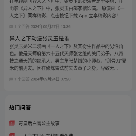
在电视剧《异人之下》中，张灵玉的扮演者是毕雯珺；在
电影《异人之下》中，张灵玉由邬家楷饰演。 原漫画《一
人之下》同样精彩，点击按钮下载 App 立享精彩内容！
1 个回答
2024年09月27日 13:36
异人之下动漫张灵玉是谁
张灵玉是米二漫画《一人之下》及其衍生作品中的男性角
色。他是天师府第六十五代天师张之维的关门弟子，八奇
技之通天箓的继承人，男主角张楚岚的小师叔，“刮骨刀”夏
禾的前男友。因在修炼雷法前失去童子之身，导致无...
1 个回答
2024年09月24日 07:20
热门问答
毒皇后白雪公主故事
1
一人之下国语在线观看免费