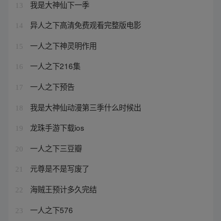
我是大神仙下一季
13
异人之下高清免费观看完整版电影
14
一人之下神灵明作用
15
一人之下216集
16
一人之下预告
17
我是大神仙动漫第三季什么时候出
18
龙珠手游下载ios
19
一人之下三豆瓣
20
元尊是不是写废了
21
海贼王预计多久完结
22
一人之下576
23