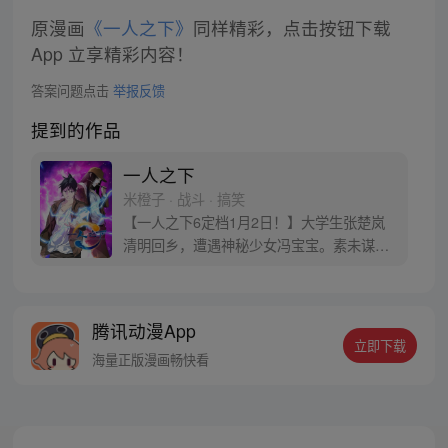
原漫画
《一人之下》
同样精彩，点击按钮下载
App 立享精彩内容！
答案问题点击
举报反馈
提到的作品
一人之下
米橙子 · 战斗 · 搞笑
【一人之下6定档1月2日！】大学生张楚岚
清明回乡，遭遇神秘少女冯宝宝。素未谋面
的冯宝宝却对张楚岚异常熟悉，并将其带去
自己打工的快递公司。为了帮冯宝宝寻找她
的身世，也为了查清自己与爷爷身上的秘
腾讯动漫App
密，张楚岚的生活被彻底颠覆，与冯宝宝一
立即下载
同踏上“异人”之旅。
海量正版漫画畅快看