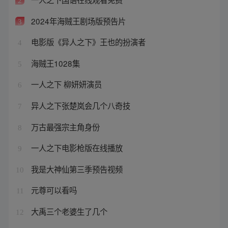
2
2024年海贼王剧场版预告片
3
电影版《异人之下》王也的扮演者
4
海贼王1028集
5
一人之下 柳妍妍演员
6
异人之下张楚岚会几个八奇技
7
万古最强宗主角身份
8
一人之下电影枪版在线播放
9
我是大神仙第三季预告视频
10
元尊可以看吗
11
大禹三个老婆生了几个
12