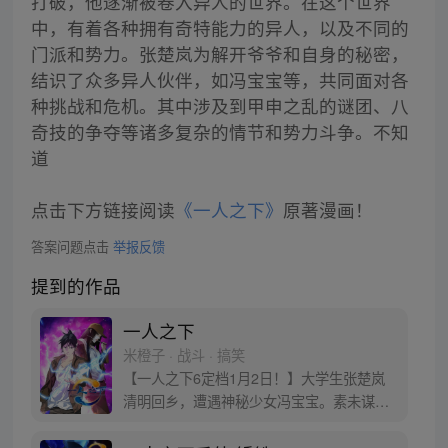
打破，他逐渐被卷入异人的世界。在这个世界
中，有着各种拥有奇特能力的异人，以及不同的
门派和势力。张楚岚为解开爷爷和自身的秘密，
结识了众多异人伙伴，如冯宝宝等，共同面对各
种挑战和危机。其中涉及到甲申之乱的谜团、八
奇技的争夺等诸多复杂的情节和势力斗争。不知
道
点击下方链接阅读
《一人之下》
原著漫画！
答案问题点击
举报反馈
提到的作品
一人之下
米橙子 · 战斗 · 搞笑
【一人之下6定档1月2日！】大学生张楚岚
清明回乡，遭遇神秘少女冯宝宝。素未谋面
的冯宝宝却对张楚岚异常熟悉，并将其带去
自己打工的快递公司。为了帮冯宝宝寻找她