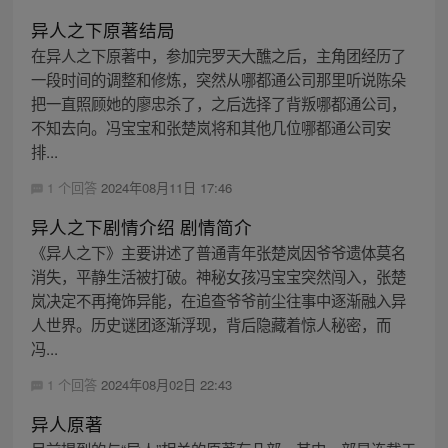
异人之下原著结局
在异人之下原著中，参加完罗天大醮之后，主角团经历了
一段时间的调整和修炼，突然从哪都通公司那里听说陈朵
把一直照顾她的廖忠杀了，之后选择了背叛哪都通公司，
不知去向。冯宝宝和张楚岚将和其他几位哪都通公司安
排...
1 个回答
2024年08月11日 17:46
异人之下剧情介绍 剧情简介
《异人之下》主要讲述了普通青年张楚岚因爷爷遗体莫名
消失，平静生活被打破。神秘女孩冯宝宝突然闯入，张楚
岚决定不再掩饰异能，在追查爷爷前尘往事中逐渐融入异
人世界。历史谜团逐渐浮现，背后隐藏着惊人秘密，而
冯...
1 个回答
2024年08月02日 22:43
异人原著