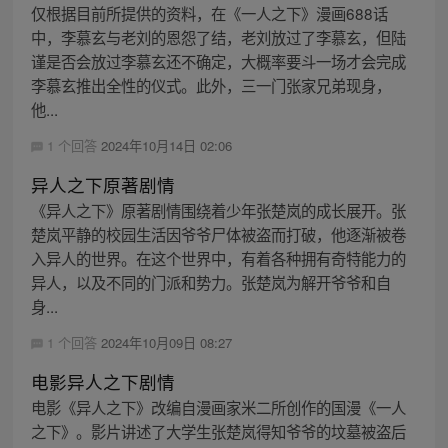
仅根据目前所提供的资料，在《一人之下》漫画688话
中，李慕玄与老刘的恩怨了结，老刘放过了李慕玄，但陆
谨是否会放过李慕玄还不确定，大概率要斗一场才会完成
李慕玄推出全性的仪式。此外，三一门张家兄弟现身，
他...
1 个回答
2024年10月14日 02:06
异人之下原著剧情
《异人之下》原著剧情围绕着少年张楚岚的成长展开。张
楚岚平静的校园生活因爷爷尸体被盗而打破，他逐渐被卷
入异人的世界。在这个世界中，有着各种拥有奇特能力的
异人，以及不同的门派和势力。张楚岚为解开爷爷和自
身...
1 个回答
2024年10月09日 08:27
电影异人之下剧情
电影《异人之下》改编自漫画家米二所创作的国漫《一人
之下》。影片讲述了大学生张楚岚得知爷爷的坟墓被盗后