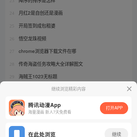
23
月红2是自创还是漫画
24
开局签到成包租婆
25
悟空龙珠视频
26
chrome浏览器下载文件在哪
27
传奇海盗任务攻略大全详解图文
28
海贼王1023无标题
29
东方醉受伤晕倒
继续浏览精彩内容
30
腾讯动漫App
打开APP
海量漫画 新人7天免费看
腾讯漫画
起点读书
QQ阅读
网站备案/许可证号：粤B2-20090059-5
在此处浏览
继续