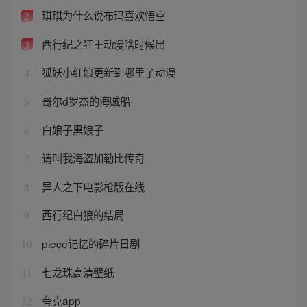
琪琪为什么说布玛喜欢悟空
2
西行纪之狂王动漫啥时候出
3
狐妖小红娘更新到哪里了动漫
4
哥尔d罗杰的海贼船
5
白娘子黑娘子
6
请叫我海盗加勒比传奇
7
异人之下电影枪版在线
8
西行纪白狼的结局
9
piece记忆的碎片日剧
10
七龙珠高清壁纸
11
夸克app
12