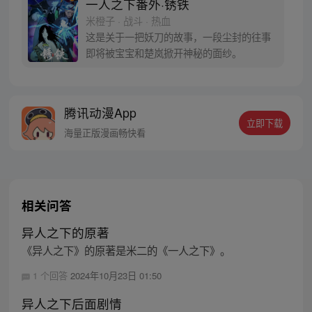
一人之下番外·锈铁
的身世，也为了查清自己与爷爷身上的秘
米橙子 · 战斗 · 热血
密，张楚岚的生活被彻底颠覆，与冯宝宝一
这是关于一把妖刀的故事，一段尘封的往事
同踏上“异人”之旅。
即将被宝宝和楚岚掀开神秘的面纱。
腾讯动漫App
立即下载
海量正版漫画畅快看
相关问答
异人之下的原著
《异人之下》的原著是米二的《一人之下》。
1 个回答
2024年10月23日 01:50
异人之下后面剧情