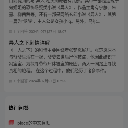
目前提到的与“异人”相关的原著有几部。其中一部是连载于
鬼姐姐的恐怖悬疑类小说《异人》，作品主角有宁静、朱
熹、柳茜茜等。还有一部是网络玄幻小说《异人》，其第
一篇为“觉醒”，主人公是女孩小 q。另外，乌尔...
1 个回答
2024年07月27日 18:07
异人之下剧情详解
《一人之下》的剧情主要围绕着张楚岚展开。张楚岚原本
与爷爷生活在一起，爷爷去世后尸体被盗，他因此结识了
冯宝宝。为探寻爷爷尸体被盗的原因，两人一同踏上寻找
真相的旅程。 在这个过程中，他们经历了诸多事件。...
1 个回答
2024年07月27日 07:22
热门问答
piece的中文意思
1