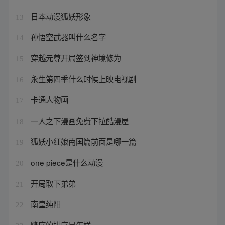
日本动漫狐妖形象
13
孙悟空武器叫什么名字
14
穿越元尊开局签到神境修为
15
永生第四季什么时候上映电视剧
16
卡通人物画
17
一人之下漫画免费下拉酷漫屋
18
狐妖小红娘南国篇前面是哪一篇
19
one piece是什么动漫
20
开局取下弟弟
21
南皇纯阳
22
降序的排序是怎样