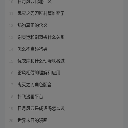
日月风云比喻什么
10
鬼灭之刃刀匠村篇谁死了
11
舔狗真正的含义
12
谢灵运和谢道韫什么关系
13
怎么不当舔狗男
14
优衣库和什么动漫联名过
15
雷风相薄的理解和应用
16
鬼灭之刃角色配音
17
扑飞漫画平台
18
日月风云是成语吗怎么读
19
世界末日的漫画
20