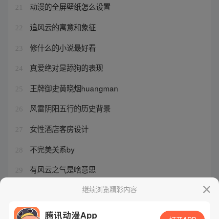
动漫的全屏壁纸怎么设置
21
追风云的寓意和象征
22
修什么的小说最好看
23
真爱绝对是舔狗的表现
24
王牌御史黄晓烟huangman
25
风雷阴阳五行的历史背景
26
女性酒店客房设计
27
不完美关系by
28
有风云之气是啥意思
29
风云神锋
继续浏览精彩内容
30
腾讯动漫App