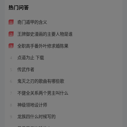
热门问答
奇门遁甲的含义
1
王牌御史漫画的主要人物是谁
2
全职高手番外叶修求婚陈果
3
点道为止 下载
4
传武作者
5
鬼灭之刃的歌曲有哪些歌
6
不健全关系两个男主叫什么
7
神级领地设计师
8
龙族四什么时候写的
9