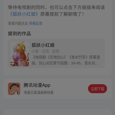
等待电视剧的同时，也可以点击下方链接来阅读
《狐妖小红娘》
原著提前了解剧情了！
答案问题点击
举报反馈
提到的作品
狐妖小红娘
小新 · 古风 · 妖怪
【电视剧《天地剑心》《淮水竹亭》原著漫
画，剑心对应章节指路：39-85，淮水对应
章节指路272-301】 迷糊萝莉小狐妖，正太
道士没节操。自古人妖生死恋，千载孽缘一
线牵。（每周周四更新。）
腾讯动漫App
立即下载
海量正版漫画畅快看