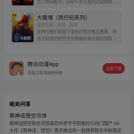
为了世间和平，历经千辛万苦到达彼岸取
得“永恒之火”拯救苍生，可世间并没有因此
变得美好….随着阴谋慢慢揭露，暗魂四起,
大猿魂（西行纪系列）
为了让“永恒之火”重新归位，小狼妖白狼不
龙神万相 · 妖怪 · 热血
辞万难，找到唐三藏大法师，和他一起重新
龙神万相宇宙旗下角色孙悟空独立故事，讲
寻回徒弟们，组成全新“西行小队”，再度踏
述大妖悟空前世今生称霸妖怪大道的惊险历
上西行之旅……
程。 妖怪大道有自己的生存之道，某日，一
位猴妖因人类的祈愿从天而降，以鬼魈之名
响彻妖界，却因堕入暗魂无法再守护重要之
腾讯动漫App
人…六十年后，他再次破石而出，背负着守
立即下载
护族人的希望和信念打败了妖怪大道的霸
海量正版漫画畅快看
主，成为猴群之王，但故事仍在继续…
相关问答
黑神话悟空月饼
黑神话悟空联名月饼是苏州老字号稻香村与热门国产 3A
大作《黑神话：悟空》携手推出的一款跨界联名中秋限定