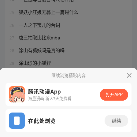
狐妖小红娘无暮上一篇是什么
25
一人之下宝儿的台词
26
唐三抽取比比东mba
27
涂山有狐妖吗是真的吗
28
涂山璟的小狐狸
29
一人之下电影版演员表介绍
继续浏览精彩内容
30
腾讯动漫App
打开APP
海量漫画 新人7天免费看
腾讯漫画
起点读书
QQ阅读
网站备案/许可证号：粤B2-20090059-5
在此处浏览
继续
Copyright©1998 - 2026 Tencent. All Rights Reserved