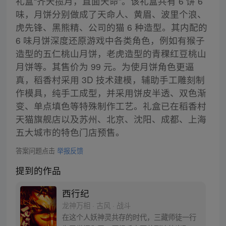
礼盒“齐天揽月，直面天命”。该礼盒共有 6 饼 6
味，月饼分别做成了天命人、黄眉、波里个浪、
虎先锋、黑熊精、公司的猫 6 种造型。其内配的
6 味月饼深度还原游戏中各类角色，例如有猴子
造型的五仁桃山月饼，老虎造型的青稞红豆桃山
月饼等。其售价为 99 元。为使月饼角色更逼
真，稻香村采用 3D 技术建模，辅助手工雕刻制
作模具，纯手工成型，并采用饼皮半透、双色渐
变、单点填色等特殊制作工艺。礼盒已在稻香村
天猫旗舰店以及苏州、北京、沈阳、成都、上海
五大城市的特色门店预售。
答案问题点击
举报反馈
提到的作品
西行纪
龙神万相 · 古风 · 战斗
在这个人妖神灵共存的时代，三藏师徒一行