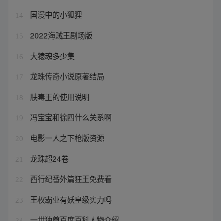
国漫中的小狐狸
14
2022海贼王剧场版
15
大猿魂多少集
16
龙珠传奇小说原著结局
17
肤毒王的使用说明
18
冯宝宝和徐四什么关系啊
19
电影一人之下枪版资源
20
龙珠超24卷
21
西行纪番外篇狂王免费看
22
王权霸业有妖皇级实力吗
23
一世独尊百度百科人物介绍
24