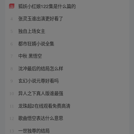
狐妖小红娘122集是什么篇的
3
张灵玉谁出演更好看了
4
独自上场女主
5
都市狂婿小说全集
6
中秋 黑悟空
7
沈冲最后的结局怎么样
8
玄幻小说元尊好看吗
9
异人之下真人版谁最强
10
龙珠超2在线观看免费高清
11
歌曲悟空表达什么意思
12
一世独尊的结局
13