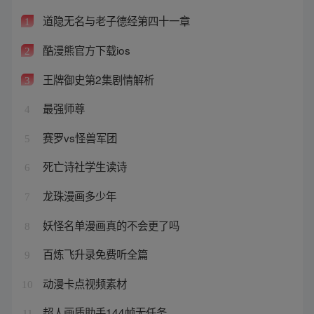
道隐无名与老子德经第四十一章
1
酷漫熊官方下载ios
2
王牌御史第2集剧情解析
3
最强师尊
4
赛罗vs怪兽军团
5
死亡诗社学生读诗
6
龙珠漫画多少年
7
妖怪名单漫画真的不会更了吗
8
百炼飞升录免费听全篇
9
动漫卡点视频素材
10
超人画质助手144帧无任务
11