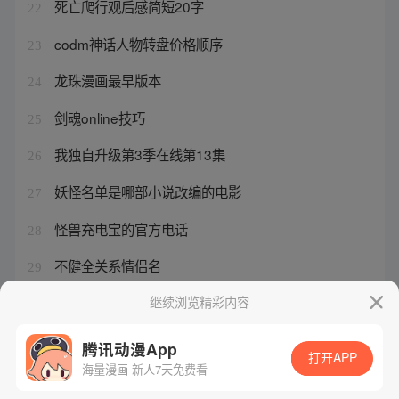
死亡爬行观后感简短20字
22
codm神话人物转盘价格顺序
23
龙珠漫画最早版本
24
剑魂online技巧
25
我独自升级第3季在线第13集
26
妖怪名单是哪部小说改编的电影
27
怪兽充电宝的官方电话
28
不健全关系情侣名
29
最强祖师有没有渠道服
继续浏览精彩内容
30
腾讯动漫App
打开APP
海量漫画 新人7天免费看
腾讯漫画
起点读书
QQ阅读