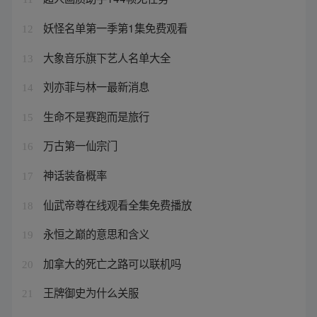
妖怪名单第一季第1集免费观看
12
大象音乐旗下艺人名单大全
13
刘亦菲与林一最新消息
14
生命不是赛跑而是旅行
15
万古第一仙宗门
16
神话装备概率
17
仙武帝尊在线观看全集免费播放
18
永恒之巅的意思和含义
19
加拿大的死亡之路可以联机吗
20
王牌御史为什么关服
21