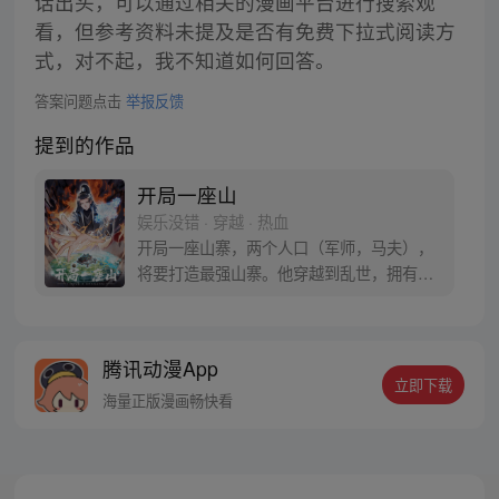
话出头，可以通过相关的漫画平台进行搜索观
看，但参考资料未提及是否有免费下拉式阅读方
式，对不起，我不知道如何回答。
答案问题点击
举报反馈
提到的作品
开局一座山
娱乐没错 · 穿越 · 热血
开局一座山寨，两个人口（军师，马夫），
将要打造最强山寨。他穿越到乱世，拥有一
座马上要散伙的山寨。面对这杀戮乱世，是
打算抢钱抢粮抢婆娘做一个逍遥山大王，还
是泼出这身男儿血，交锋世上英雄，搏一个
腾讯动漫App
名震古今，问一声：王侯将相，宁有种乎！
立即下载
海量正版漫画畅快看