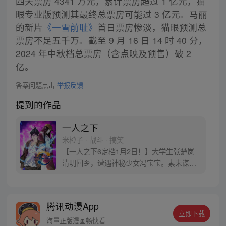
四天票房 4341 万元，累计票房超过 1 亿元，猫
眼专业版预测其最终总票房可能过 3 亿元。马丽
的新片
《一雪前耻》
首日票房惨淡，猫眼预测总
票房不足五千万。截至 9 月 16 日 14 时 40 分，
2024 年中秋档总票房（含点映及预售）破 2
亿。
答案问题点击
举报反馈
提到的作品
一人之下
米橙子 · 战斗 · 搞笑
【一人之下6定档1月2日！】大学生张楚岚
清明回乡，遭遇神秘少女冯宝宝。素未谋面
的冯宝宝却对张楚岚异常熟悉，并将其带去
自己打工的快递公司。为了帮冯宝宝寻找她
的身世，也为了查清自己与爷爷身上的秘
腾讯动漫App
密，张楚岚的生活被彻底颠覆，与冯宝宝一
立即下载
同踏上“异人”之旅。
海量正版漫画畅快看