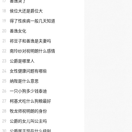
17
善逸哭了
18
侯位大还是爵位大
19
得了性疾病一般几天知道
20
善逸女化
21
祢豆子和善逸是夫妻吗
22
南玲纱对祝明朗什么感情
23
公爵是哪里人
24
女性健康问题有哪些
25
纳陛是什么意思
26
一只小狗多少钱泰迪
27
柯基犬吃什么狗粮最好
28
牧龙师祝明朗的身份
29
公爵的女儿叫公主吗
30
公爵属于现在什么级别