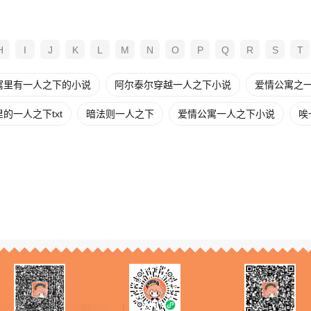
H
I
J
K
L
M
N
O
P
Q
R
S
T
寓里有一人之下的小说
阿尔泰尔穿越一人之下小说
爱情公寓之一
的一人之下txt
暗法则一人之下
爱情公寓一人之下小说
唉