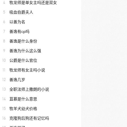
4
牧龙师是单女主吗还是双女
5
吸血伯爵夫人
6
以善为名
7
善逸有cp吗
8
善逸是什么身份
9
善逸为什么这么强
10
公爵是什么官位
11
牧龙师有女主吗小说
12
善逸几岁
13
全职法师上撒朗的小说
14
苴慕是什么意思
15
牧羊犬幼犬价格
16
克隆狗后狗还有记忆吗