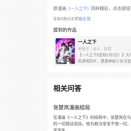
原漫画
同样精彩，点击按钮下
《一人之下》
举报反馈
答案问题点击
提到的作品
一人之下
米橙子 · 战斗 · 搞笑
【一人之下6定档1月2日！】大
岚清明回乡，遭遇神秘少女冯宝
未谋面的冯宝宝却对张楚岚异常
并将其带去自己打工的快递公司
帮冯宝宝寻找她的身世，也为了
己与爷爷身上的秘密，张楚岚的
相关问答
彻底颠覆，与冯宝宝一同踏上“异
旅。
张楚岚漫画结局
在漫画《一人之下》的结局中，张楚岚在与
的一切感动泪目。他为救冯宝宝不惜一切，最
宝宝失...