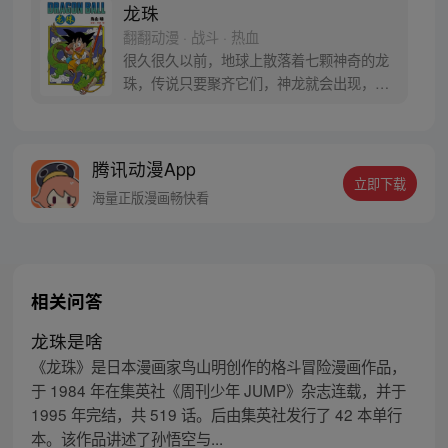
龙珠
翻翻动漫 · 战斗 · 热血
很久很久以前，地球上散落着七颗神奇的龙
珠，传说只要聚齐它们，神龙就会出现，并
可以为人实现一个愿望。为了寻找龙珠，布
尔玛和孙悟空踏上了奇妙的寻珠之旅……
腾讯动漫App
立即下载
海量正版漫画畅快看
相关问答
龙珠是啥
《龙珠》是日本漫画家鸟山明创作的格斗冒险漫画作品，
于 1984 年在集英社《周刊少年 JUMP》杂志连载，并于
1995 年完结，共 519 话。后由集英社发行了 42 本单行
本。该作品讲述了孙悟空与...