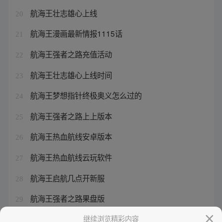
航海王壮志雄心上线
20
航海王漫画最新情报1115话
21
航海王强者之路充值活动
22
航海王壮志雄心上线时间
23
航海王梦想指针终极奥义怎么过的
24
航海王强者之路上上版本
25
航海王热血航线安卓版本
26
航海王热血航线云玩软件
27
航海王启航几点开新服
28
航海王强者之路果盘版
29
航海王壮志雄心几点上线
继续浏览精彩内容
30