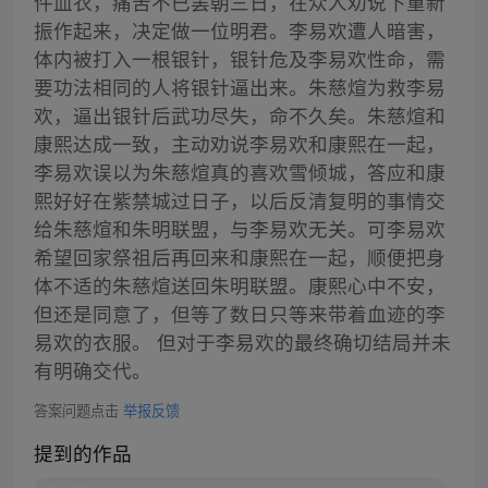
件血衣，痛苦不已罢朝三日，在众人劝说下重新
振作起来，决定做一位明君。李易欢遭人暗害，
体内被打入一根银针，银针危及李易欢性命，需
要功法相同的人将银针逼出来。朱慈煊为救李易
欢，逼出银针后武功尽失，命不久矣。朱慈煊和
康熙达成一致，主动劝说李易欢和康熙在一起，
李易欢误以为朱慈煊真的喜欢雪倾城，答应和康
熙好好在紫禁城过日子，以后反清复明的事情交
给朱慈煊和朱明联盟，与李易欢无关。可李易欢
希望回家祭祖后再回来和康熙在一起，顺便把身
体不适的朱慈煊送回朱明联盟。康熙心中不安，
但还是同意了，但等了数日只等来带着血迹的李
易欢的衣服。 但对于李易欢的最终确切结局并未
有明确交代。
答案问题点击
举报反馈
提到的作品