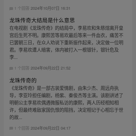
1 个回答
2024年10月07日 16:31
龙珠传奇大结局是什么意思
在电视剧《龙珠传奇》的结局中，李易欢和朱慈煊离开皇
宫后生死不明。康熙苦等易欢最后等来一件血衣，痛苦不
已罢朝三日，在众人劝说下重新振作起来，决定做一位明
君。李易欢遭人暗害，体内被打入一根银针，银针危及
李...
1 个回答
2024年09月22日 21:52
龙珠传奇的
《龙珠传奇》是一部古装爱情剧，由朱少杰、周远舟执
导，李亚玲担任编剧，杨紫、秦俊杰等主演。该剧讲述了
明朝公主李易欢偶遇微服私访的康熙，两人历经相知相
许，但最终难敌家国仇恨的阻挡，决定相记于心相忘于世
的故...
1 个回答
2024年09月22日 04:17