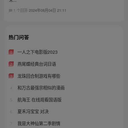
1 个回答
2024年08月04日 21:11
热门问答
一人之下电影版2023
1
燕尾蝶经典台词日语
2
龙珠回合制游戏有哪些
3
和万古最强宗相似的漫画
4
航海王 在线观看国语版
5
夏禾冯宝宝 对决
6
我是大神仙第二季剧情
7