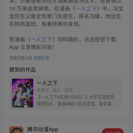
学，只是请老师在片场教她读书认字，还曾想以
10 万美金卖掉她。在漫画
《一人之下》
中，冯宝
宝的生父是全性掌门无根生，原名冯曜，他出生
在陕西蓝田，有着特殊的身世。
原漫画
《一人之下》
同样精彩，点击按钮下载
App 立享精彩内容！
答案问题点击
举报反馈
提到的作品
一人之下
米橙子 · 战斗 · 搞笑
【一人之下6定档1月2日！】大学生张楚岚
清明回乡，遭遇神秘少女冯宝宝。素未谋面
的冯宝宝却对张楚岚异常熟悉，并将其带去
自己打工的快递公司。为了帮冯宝宝寻找她
的身世，也为了查清自己与爷爷身上的秘
腾讯动漫App
密，张楚岚的生活被彻底颠覆，与冯宝宝一