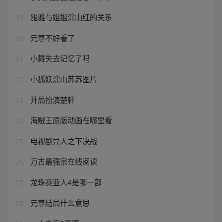
雅雅与姐姐涂山红的关系
19
元尊不好看了
20
小舞失去记忆了吗
21
小狐妖涂山苏苏图片
22
开局扮演楚轩
23
海贼王原版动画在哪里看
24
电视剧异人之下决战
25
万古最强宗在线阅读
26
龙珠赛亚人4是哪一部
27
元尊结局什么意思
28