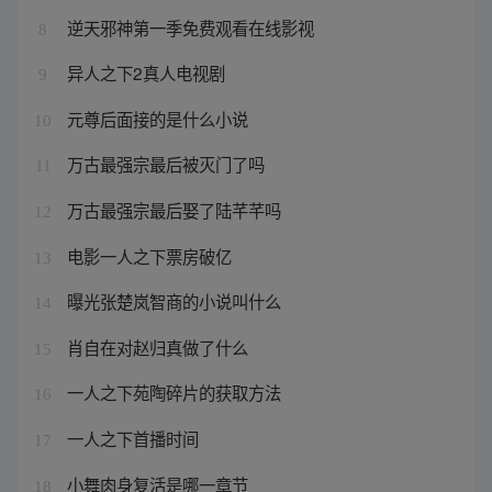
逆天邪神第一季免费观看在线影视
8
异人之下2真人电视剧
9
元尊后面接的是什么小说
10
万古最强宗最后被灭门了吗
11
万古最强宗最后娶了陆芊芊吗
12
电影一人之下票房破亿
13
曝光张楚岚智商的小说叫什么
14
肖自在对赵归真做了什么
15
一人之下苑陶碎片的获取方法
16
一人之下首播时间
17
小舞肉身复活是哪一章节
18