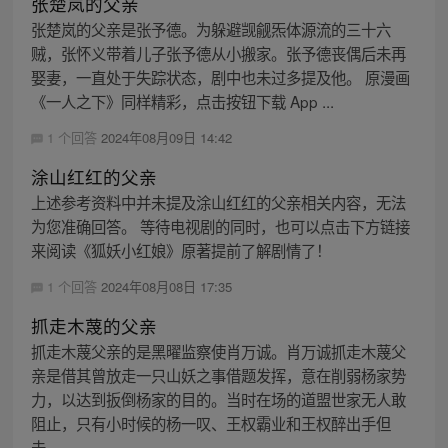
张楚岚的父亲
张楚岚的父亲是张予德。为躲避觊觎炁体源流的三十六
贼，张怀义带着儿子张予德从小搬家。张予德丧偶后未再
娶妻，一直处于失踪状态，剧中也未过多提及他。 原漫画
《一人之下》同样精彩，点击按钮下载 App ...
1 个回答
2024年08月09日 14:42
涂山红红的父亲
上述参考资料中并未提及涂山红红的父亲相关内容，无法
为您准确回答。 等待电视剧的同时，也可以点击下方链接
来阅读《狐妖小红娘》原著提前了解剧情了！
1 个回答
2024年08月08日 17:35
抓走木蔑的父亲
抓走木蔑父亲的是黑曜监察使肖万诚。肖万诚抓走木蔑父
亲是借其曾放走一只山妖之事借题发挥，意在削弱杨家势
力，以达到扳倒杨家的目的。当时在场的道盟世家无人敢
阻止，只有小时候的杨一叹、王权霸业和王权醉出手但
未...