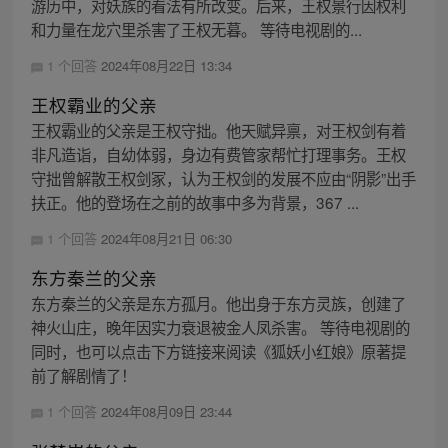
游历中，对妖族的看法有所改变。后来，王权景行因权利
和力量在龙穴里杀害了王权无暮。 等待电视剧的...
1 个回答
2024年08月22日 13:34
王权霸业的父亲
王权霸业的父亲是王权守拙。他天赋异禀，对王权剑有着
非凡造诣，自幼体弱，身边有费管家帮忙打理事务。王权
守拙曾解散王权剑冢，认为王权剑的发展不应由“阴影”出手
扶正。他的登场在之前的故事中多为背景，367 ...
1 个回答
2024年08月21日 06:30
东方秦兰的父亲
东方秦兰的父亲是东方孤月。他出身于东方灵族，创建了
神火山庄，晚年因实力衰退被金人凤杀害。 等待电视剧的
同时，也可以点击下方链接来阅读《狐妖小红娘》原著提
前了解剧情了！
1 个回答
2024年08月09日 23:44