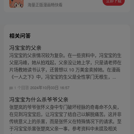
立即下载
同踏上“异人”之旅。
海量正版漫画畅快看
相关问答
冯宝宝的父亲
冯宝宝的父亲情况较为复杂。在一些资料中，冯宝宝的生
父是冯峰，她从拍戏起，父亲没让她上学，只是请老师在
片场教她读书认字，还曾想以 10 万美金卖掉她。在漫画
《一人之下》中，冯宝宝的生父是全性掌门无根生，...
1 个回答
2024年10月03日 16:57
冯宝宝为什么杀爷爷父亲
张楚岚的爷爷张怀义身中专门破坏经脉的奇毒命不久矣，
在见到冯宝宝后，让冯宝宝了结自己以解脱痛苦。这并非
传统意义上的杀害，而是张怀义在特殊情况下的请求。至
于冯宝宝杀害张楚岚父亲一事，参考资料中未提及相关