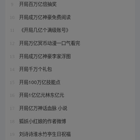
开局百万亿倍抽奖
9
开局成万亿神豪免费阅读
10
《开局几亿个满级账号》
11
开局万亿冥币动漫一口气看完
12
开局成万亿神豪李家浮图
13
开局千万个礼包
14
开局100万亿技能点
15
开局1亿亿元林东亿元
16
开局亿万神话血脉 小说
17
狐妖小红娘的作者微博
18
刘诗诗淮水竹亭生日祝福
19