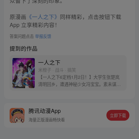
众留下了深刻的印象。
原漫画
《一人之下》
同样精彩，点击按钮下载
App 立享精彩内容！
答案问题点击
举报反馈
提到的作品
一人之下
米橙子 · 战斗 · 搞笑
【一人之下6定档1月2日！】大学生张楚岚
清明回乡，遭遇神秘少女冯宝宝。素未谋面
的冯宝宝却对张楚岚异常熟悉，并将其带去
自己打工的快递公司。为了帮冯宝宝寻找她
的身世，也为了查清自己与爷爷身上的秘
腾讯动漫App
密，张楚岚的生活被彻底颠覆，与冯宝宝一
立即下载
同踏上“异人”之旅。
海量正版漫画畅快看