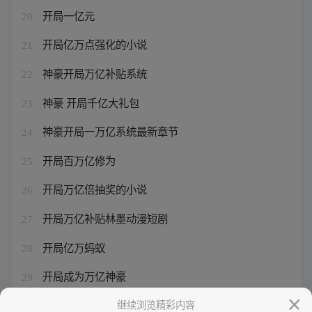
开局一亿元
20
开局亿万点强化的小说
21
神豪开局万亿补贴系统
22
神豪 开局千亿大礼包
23
神豪开局一万亿系统最新章节
24
开局百万亿修为
25
开局万亿倍抽奖的小说
26
开局万亿补贴林墨动漫短剧
27
开局亿万蚂蚁
28
开局成为万亿神豪
29
开局几亿个满级帐号小说
继续浏览精彩内容
30