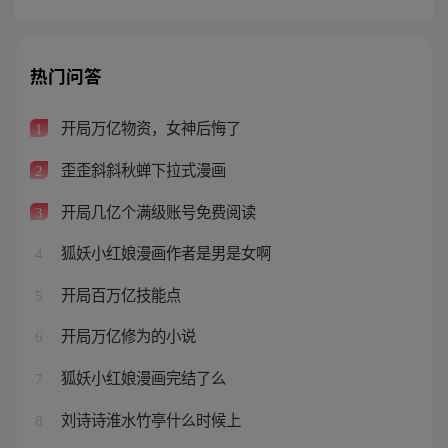
热门问答
开局万亿物资，女神后悔了
1
歪歪斜斜秋蝉下拉式漫画
2
开局几亿个满级账号免费阅读
3
狐妖小红娘漫画作者是男是女啊
4
开局百万亿技能点
5
开局万亿修为的小说
6
狐妖小红娘漫画完结了么
7
刘诗诗淮水竹亭什么时候上
8