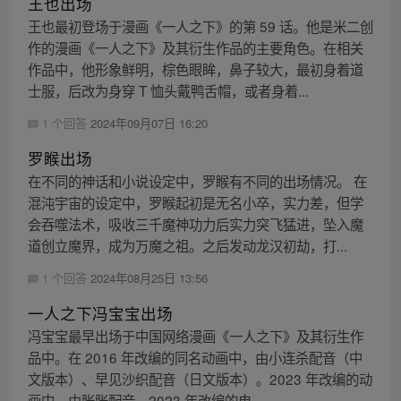
王也出场
王也最初登场于漫画《一人之下》的第 59 话。他是米二创
作的漫画《一人之下》及其衍生作品的主要角色。在相关
作品中，他形象鲜明，棕色眼眸，鼻子较大，最初身着道
士服，后改为身穿 T 恤头戴鸭舌帽，或者身着...
1 个回答
2024年09月07日 16:20
罗睺出场
在不同的神话和小说设定中，罗睺有不同的出场情况。 在
混沌宇宙的设定中，罗睺起初是无名小卒，实力差，但学
会吞噬法术，吸收三千魔神功力后实力突飞猛进，坠入魔
道创立魔界，成为万魔之祖。之后发动龙汉初劫，打...
1 个回答
2024年08月25日 13:56
一人之下冯宝宝出场
冯宝宝最早出场于中国网络漫画《一人之下》及其衍生作
品中。在 2016 年改编的同名动画中，由小连杀配音（中
文版本）、早见沙织配音（日文版本）。2023 年改编的动
画中，由胀胀配音。2023 年改编的电...