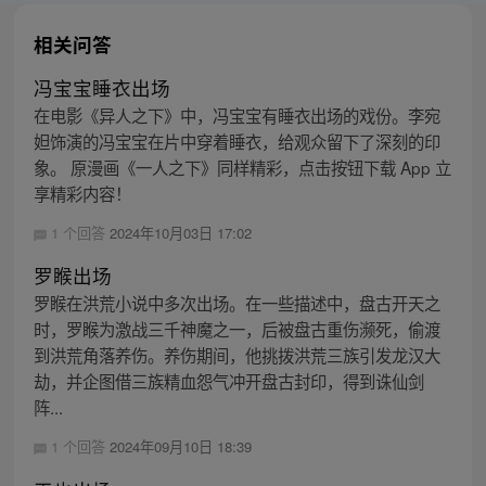
相关问答
冯宝宝睡衣出场
在电影《异人之下》中，冯宝宝有睡衣出场的戏份。李宛
妲饰演的冯宝宝在片中穿着睡衣，给观众留下了深刻的印
象。 原漫画《一人之下》同样精彩，点击按钮下载 App 立
享精彩内容！
1 个回答
2024年10月03日 17:02
罗睺出场
罗睺在洪荒小说中多次出场。在一些描述中，盘古开天之
时，罗睺为激战三千神魔之一，后被盘古重伤濒死，偷渡
到洪荒角落养伤。养伤期间，他挑拨洪荒三族引发龙汉大
劫，并企图借三族精血怨气冲开盘古封印，得到诛仙剑
阵...
1 个回答
2024年09月10日 18:39