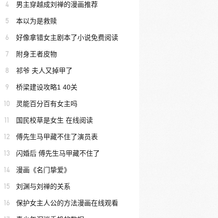
4
男主穿越成刘禅的漫画推荐
5
本以为是救赎
6
好像拿错女主剧本了小说免费阅读
7
附身王者皮物
8
祁爷 夫人又掉甲了
9
桥梁建设攻略1 40关
10
灵能百分百有女主吗
11
国民校草是女生 在线阅读
12
傅先生马甲藏不住了演员表
13
闪婚后 傅先生马甲藏不住了
14
漫画《名门挚爱》
15
刘渊与刘禅的关系
16
保护女主人公的方法漫画在线观看