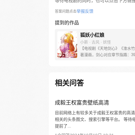
等待电视剧的同时，也可以点击下方链
举报反馈
答案问题点击
提到的作品
狐妖小红娘
小新 · 古风 · 妖怪
【电视剧《天地剑心》《淮水竹
著漫画，剑心对应章节指路：39-
水对应章节指路272-301】 迷
妖，正太道士没节操。自古人妖
恋，千载孽缘一线牵。（每周周
新。）
相关问答
成毅王权富贵壁纸高清
目前网络上有较多关于成毅王权富贵的高清
相关的头条图文、搜索引擎等平台。 等待
提前了...