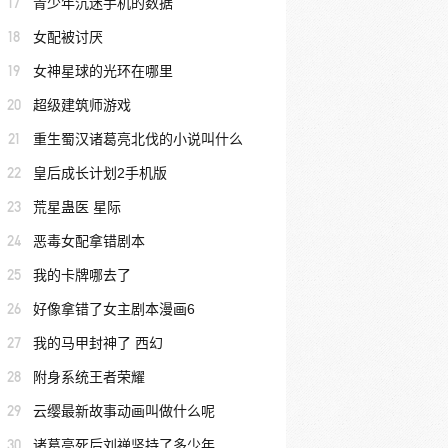
17
青少年沉迷手机的数据
18
女配被讨厌
19
女神星球的光环在哪里
20
超级建筑师游戏
21
重生蜀汉诸葛亮北伐的小说叫什么
22
皇后成长计划2手机版
23
荒星蛊医 星际
24
恶毒女配拿错剧本
25
我的卡牌哪去了
26
好像拿错了女主剧本漫画6
27
我的马甲封神了 西幻
28
附身系统王者荣耀
29
云缨最新故事动画叫做什么呢
30
诸葛亮死后刘禅坚持了多少年