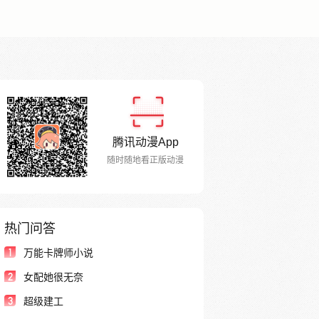
腾讯动漫App
随时随地看正版动漫
热门问答
1
万能卡牌师小说
2
女配她很无奈
3
超级建工