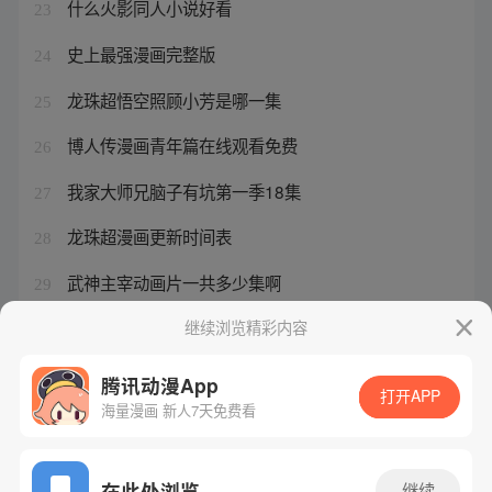
什么火影同人小说好看
23
史上最强漫画完整版
24
龙珠超悟空照顾小芳是哪一集
25
博人传漫画青年篇在线观看免费
26
我家大师兄脑子有坑第一季18集
27
龙珠超漫画更新时间表
28
武神主宰动画片一共多少集啊
29
狐妖小红娘漫画篇章顺序是什么
继续浏览精彩内容
30
腾讯动漫App
打开APP
海量漫画 新人7天免费看
腾讯漫画
起点读书
QQ阅读
网站备案/许可证号：粤B2-20090059-5
在此处浏览
继续