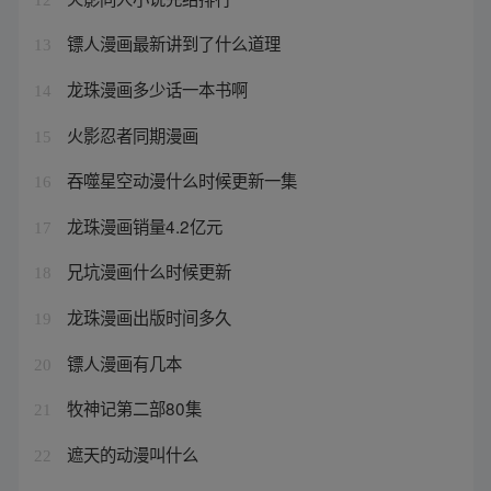
镖人漫画最新讲到了什么道理
13
龙珠漫画多少话一本书啊
14
火影忍者同期漫画
15
吞噬星空动漫什么时候更新一集
16
龙珠漫画销量4.2亿元
17
兄坑漫画什么时候更新
18
龙珠漫画出版时间多久
19
镖人漫画有几本
20
牧神记第二部80集
21
遮天的动漫叫什么
22