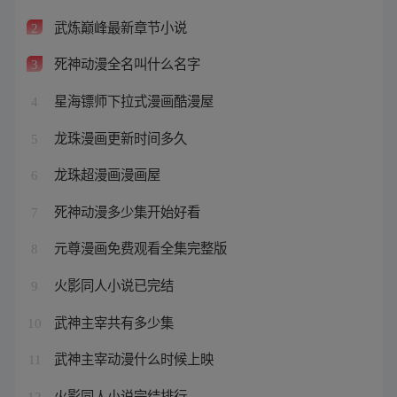
武炼巅峰最新章节小说
2
死神动漫全名叫什么名字
3
星海镖师下拉式漫画酷漫屋
4
龙珠漫画更新时间多久
5
龙珠超漫画漫画屋
6
死神动漫多少集开始好看
7
元尊漫画免费观看全集完整版
8
火影同人小说已完结
9
武神主宰共有多少集
10
武神主宰动漫什么时候上映
11
火影同人小说完结排行
12