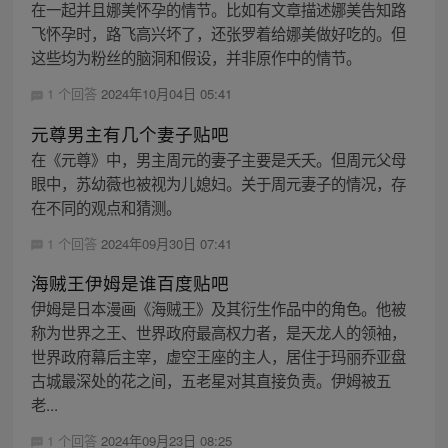
在一起并且娜美怀孕的情节。比如有文章描述娜美告知路
飞怀孕时，路飞高兴坏了，还张罗着给娜美做好吃的。但
这些均为粉丝的脑洞和假设，并非原作中的情节。
1 个回答
2024年10月04日 05:41
元尊男主有几个妻子贴吧
在《元尊》中，男主周元的妻子主要是夭夭。但周元父母
眼中，苏幼薇也被视为儿媳妇。关于周元妻子的情况，存
在不同的观点和猜测。
1 个回答
2024年09月30日 07:41
海贼王伊姆是谁百度贴吧
伊姆是日本漫画《海贼王》及其衍生作品中的角色。他被
称为世界之王、世界政府最高权力者，是天龙人的领袖，
世界政府幕后主宰，虚空王座的主人，居住于玛丽乔亚盘
古城最深处的花之间，五老星对其直接负责。伊姆被五
老...
1 个回答
2024年09月23日 08:25