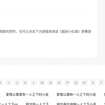
。 等待电视剧的同时，也可以点击下方链接来阅读《狐妖小红娘》原著提
H
I
J
K
L
M
N
O
P
Q
R
S
T
爱情公寓里有一人之下的小说
爱情公寓和一人之下的小说
一人之下txt
暗法则一人之下
阿尔泰尔穿越一人之下小说