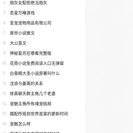
4
炮灰女配拒绝当炮灰
5
吾皇万睡游戏
6
圣宠宠物用品有限公司
7
兽世小说推文
8
大公英文
9
神秘复苏在哪看完整版
10
花雨小说免费阅读入口无弹窗
11
白骨精大圣小说原著叫什么
12
沈浪与姜离的关系
13
修真聊天群主角几个老婆
14
宠魅主角所有魂宠结局
15
婚配所摇到世界首富的更新时间
16
宠魅怎么样