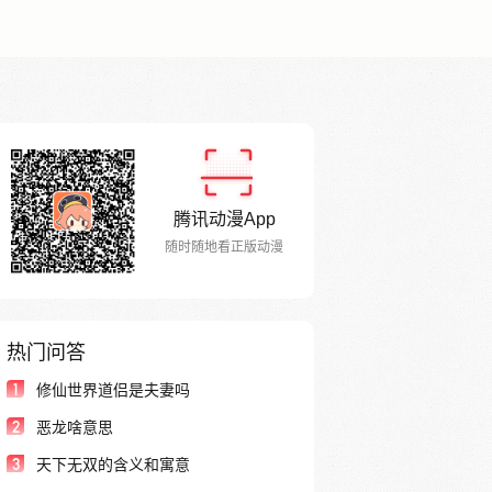
腾讯动漫App
随时随地看正版动漫
热门问答
1
修仙世界道侣是夫妻吗
2
恶龙啥意思
3
天下无双的含义和寓意