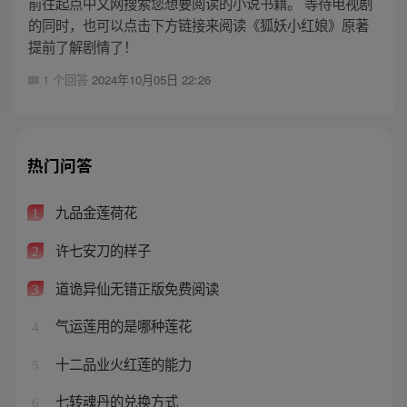
前往起点中文网搜索您想要阅读的小说书籍。 等待电视剧
的同时，也可以点击下方链接来阅读《狐妖小红娘》原著
提前了解剧情了！
1 个回答
2024年10月05日 22:26
热门问答
九品金莲荷花
1
许七安刀的样子
2
道诡异仙无错正版免费阅读
3
气运莲用的是哪种莲花
4
十二品业火红莲的能力
5
七转魂丹的兑换方式
6