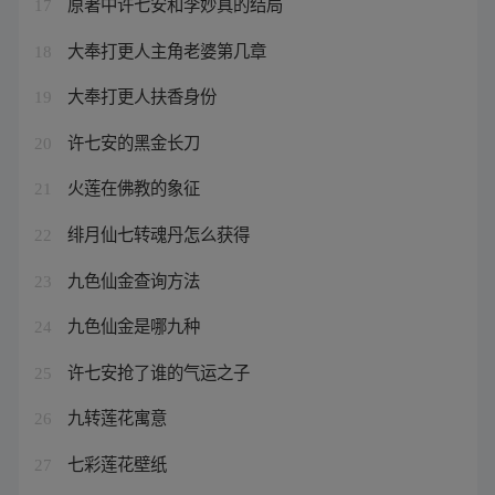
原著中许七安和李妙真的结局
17
大奉打更人主角老婆第几章
18
大奉打更人扶香身份
19
许七安的黑金长刀
20
火莲在佛教的象征
21
绯月仙七转魂丹怎么获得
22
九色仙金查询方法
23
九色仙金是哪九种
24
许七安抢了谁的气运之子
25
九转莲花寓意
26
七彩莲花壁纸
27