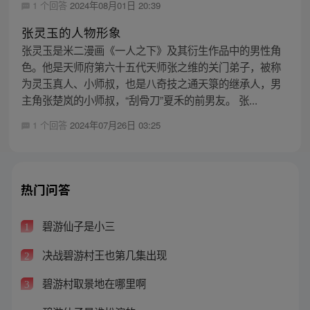
1 个回答
2024年08月01日 20:39
张灵玉的人物形象
张灵玉是米二漫画《一人之下》及其衍生作品中的男性角
色。他是天师府第六十五代天师张之维的关门弟子，被称
为灵玉真人、小师叔，也是八奇技之通天箓的继承人，男
主角张楚岚的小师叔，“刮骨刀”夏禾的前男友。 张...
1 个回答
2024年07月26日 03:25
热门问答
碧游仙子是小三
1
决战碧游村王也第几集出现
2
碧游村取景地在哪里啊
3