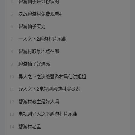
碧游仙子是谁扮演的
4
决战碧游村免费观看4
5
碧游仙子实力
6
一人之下2碧游村片尾曲
7
碧游村取景地点在哪
8
碧游仙子好漂亮
9
异人之下之决战碧游村马仙洪姐姐
10
异人之下2电视剧碧游村演员表
11
碧游村教主是好人吗
12
电视剧异人之下碧游村片尾曲
13
碧游村老孟
14