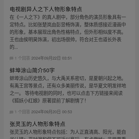
电视剧异人之下人物形象特点
在《一人之下》的真人剧中，部分角色的演员形象具有一
定特点。比如张楚岚由彭昱畅饰演，整体质感接近漫画中
的形象，基本展现出角色性格特点，但外形相似度不高。
王也由侯明昊饰演，初出场很帅，符合对王也道长外表
的...
1 个回答
2024年09月22日 03:51
蚌埠涂山简介50字
蚌埠涂山历史悠久，与大禹关系密切，是夏朝兴起之地。
有禹王宫等景点，还有众多美丽传说，是华夏文明发祥地
之一。 等待电视剧的同时，也可以点击下方链接来阅读
《狐妖小红娘》原著提前了解剧情了！
1 个回答
2024年09月20日 00:53
张灵玉的人物形象特点
张灵玉的人物形象特点包括：为人正直清高、阳光，能自