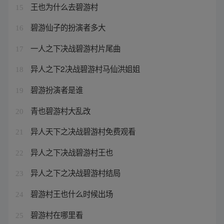
王也为什么去碧游村
15
碧游仙子的扮演者多大
16
一人之下决战碧游村片尾曲
17
异人之下2决战碧游村马仙洪姐姐
18
碧游扮演者是谁
19
青也碧游村大乱改
20
异人天下之决战碧游村免费观看
21
异人之下决战碧游村王也
22
异人之下之决战碧游村结局
23
碧游村王也什么时候出场
24
碧游村在哪里看
25