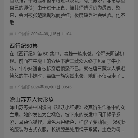
省认错；平时温和但不可近以亵玩，有点傲娇；非常尊重
自己的师傅；由于过于正直，被其师傅评价为愚直、憨
直，会因被张楚岚调戏而脸红；极度缺乏社会经验。他不
敢...
1 个回答
2024年09月15日 11:04
西行纪50集
在《西行纪》第 50 集中，毒蜂一族来袭，帝释天阴谋初
现。前面在牛魔王的介绍下唐三藏众人终于见到了牛小
妹，牛小妹谎言被拆穿后愤怒不已。就在唐三藏众人躲避
愤怒的牛小妹时，毒蜂一族突然来袭，她们不仅吸走了...
1 个回答
2024年09月07日 00:45
涂山苏苏人物形象
涂山苏苏是中国漫画《狐妖小红娘》及其衍生作品中的女
主角。她的发色为金橘色，披下来的长发中间用绳子系
紧，耳朵似狐狸，瞳色为碧绿色，样貌呈萝莉状。 起初她
的服装为古式衣服，长裤膝盖处用绳子系紧，主色为粉...