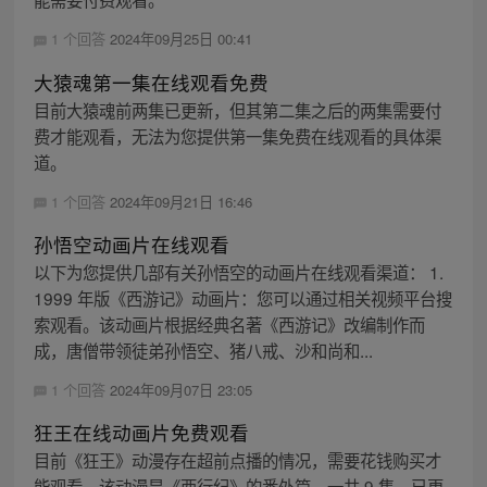
1 个回答
2024年09月25日 00:41
大猿魂第一集在线观看免费
目前大猿魂前两集已更新，但其第二集之后的两集需要付
费才能观看，无法为您提供第一集免费在线观看的具体渠
道。
1 个回答
2024年09月21日 16:46
孙悟空动画片在线观看
以下为您提供几部有关孙悟空的动画片在线观看渠道： 1.
1999 年版《西游记》动画片：您可以通过相关视频平台搜
索观看。该动画片根据经典名著《西游记》改编制作而
成，唐僧带领徒弟孙悟空、猪八戒、沙和尚和...
1 个回答
2024年09月07日 23:05
狂王在线动画片免费观看
目前《狂王》动漫存在超前点播的情况，需要花钱购买才
能观看。该动漫是《西行纪》的番外篇，一共 9 集，已更