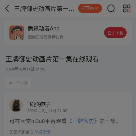
王牌御史动画片第一集在线观看
打开APP
腾讯动漫App
立即下载
海量正版漫画畅快看
王牌御史动画片第一集在线观看
2024年12月11日 21:32
1个回答
飞翔的燕子
2024年12月11日 21:32
可在天空m3u8平台观看
《王牌御史》
第一集。
答案问题点击
举报反馈