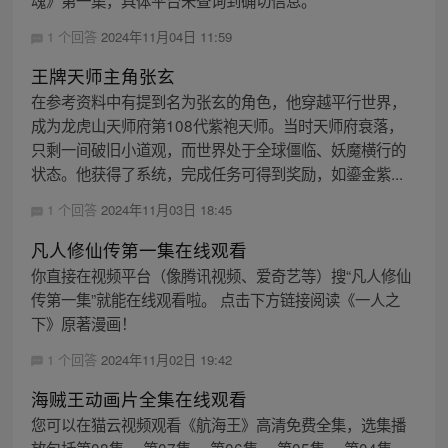
魂》第一集，具体平台未查询到确切信息。
1 个回答
2024年11月04日 11:59
王牌天师主角张玄
在参考资料中有提到名为张玄的角色，他穿越平行世界，
成为龙虎山天师府第108代紫袍天师。当时天师府衰落，
只剩一间破旧小道观，而世界处于全球僵临、妖魔横行的
状态。他获得了系统，完成任务可得到奖励，如鎏金紫...
1 个回答
2024年11月03日 18:45
凡人修仙传第一集在线观看
你直接在视频平台（像腾讯视频、爱奇艺等）搜“凡人修仙
传第一集”就能在线观看啦。 点击下方链接阅读《一人之
下》原著漫画！
1 个回答
2024年11月02日 19:42
海贼王动画片全集在线观看
您可以在猫云视频观看《航海王》高清免费全集，选集播
放包括第08集、 第07集、 第06集、 第05集、 第04集、