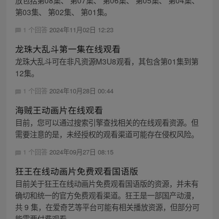
第03集、 第02集、 第01集。
1 个回答
2024年11月02日 12:23
龙珠大乱斗第一集在线观看
龙珠大乱斗可在非凡资源M3U8观看，其包含第01集到第
12集。
1 个回答
2024年10月28日 00:44
海贼王动画片在线观看
目前，您可以通过搜索引擎查找相关的在线观看资源。但
需要注意的是，未经授权的观看渠道可能存在侵权风险。
1 个回答
2024年09月27日 08:15
狂王在线动画片免费观看国语版
目前关于狂王在线动画片免费观看国语版的资源，并未有
确切和统一的官方免费观看渠道。狂王是一部国产动漫，
共 9 集，在爱奇艺等平台可能有相关播放资源，但部分可
能需要付费观看。