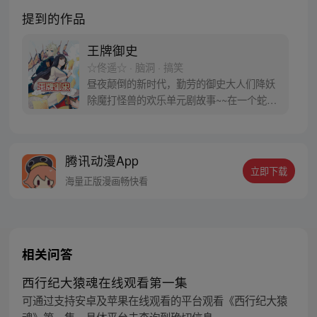
提到的作品
王牌御史
☆佟遥☆ · 脑洞 · 搞笑
昼夜颠倒的新时代，勤劳的御史大人们降妖
除魔打怪兽的欢乐单元剧故事~~在一个蛇精
病一样爱好行为艺术的男主和一个穿着古装
脾气暴躁上来就“跳楼”，倒霉透顶的黑长直
妹子中展开，漫画暂时每周五单更。偶尔周
腾讯动漫App
一加更会再作通知……
立即下载
海量正版漫画畅快看
相关问答
西行纪大猿魂在线观看第一集
可通过支持安卓及苹果在线观看的平台观看《西行纪大猿