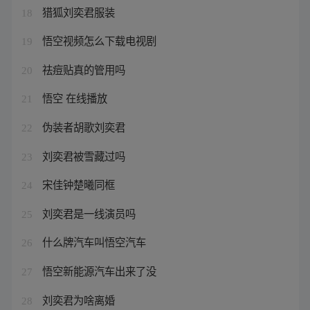
猎狐刘奕君服装
18
悟空视频怎么下载电视剧
19
祛痘贴真的管用吗
20
悟空 在线播放
21
伪装者胡歌刘奕君
22
刘奕君被雪藏过吗
23
宋佳钟楚曦同框
24
刘奕君是一线演员吗
25
什么牌汽车叫悟空汽车
26
悟空新能源汽车出来了没
27
刘奕君为啥离婚
28