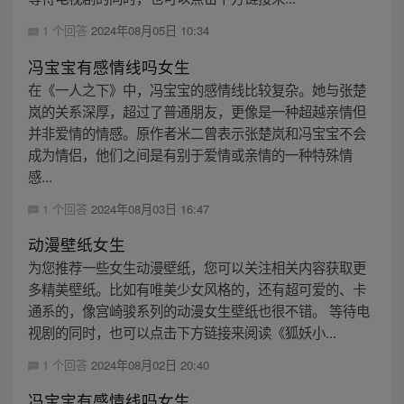
1 个回答
2024年08月05日 10:34
冯宝宝有感情线吗女生
在《一人之下》中，冯宝宝的感情线比较复杂。她与张楚
岚的关系深厚，超过了普通朋友，更像是一种超越亲情但
并非爱情的情感。原作者米二曾表示张楚岚和冯宝宝不会
成为情侣，他们之间是有别于爱情或亲情的一种特殊情
感...
1 个回答
2024年08月03日 16:47
动漫壁纸女生
为您推荐一些女生动漫壁纸，您可以关注相关内容获取更
多精美壁纸。比如有唯美少女风格的，还有超可爱的、卡
通系的，像宫崎骏系列的动漫女生壁纸也很不错。 等待电
视剧的同时，也可以点击下方链接来阅读《狐妖小...
1 个回答
2024年08月02日 20:40
冯宝宝有感情线吗女生