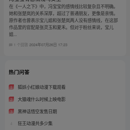
在《一人之下》中，冯宝宝的感情线比较复杂且不明确。
她和张楚岚的关系深厚，超过了普通朋友，更像是亲情。
原作者也曾表示宝儿姐和张楚岚两人没有感情线，在这部
作品里的官配是张灵玉和夏禾。但对于粉丝来说，宝儿
姐...
1 个回答
2024年07月26日 17:23
热门问答
狐妖小红娘动漫下载观看
1
大猿魂什么时候上映电影
2
黑神话悟空发售日期
3
狂王动漫共多少集
4