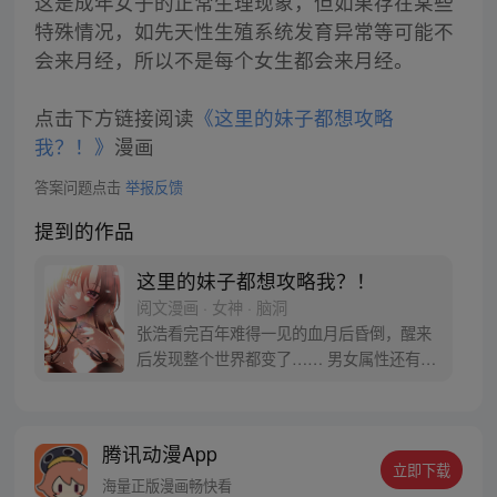
这是成年女子的正常生理现象，但如果存在某些
特殊情况，如先天性生殖系统发育异常等可能不
会来月经，所以不是每个女生都会来月经。
点击下方链接阅读
《这里的妹子都想攻略
我？！》
漫画
答案问题点击
举报反馈
提到的作品
这里的妹子都想攻略我？！
阅文漫画 · 女神 · 脑洞
张浩看完百年难得一见的血月后昏倒，醒来
后发现整个世界都变了…… 男女属性还有观
念完全颠倒，女嫁男变成男嫁女，女方还要
付礼金。女人赚钱养家，男人在家当家庭主
夫已经变得十分正常，没车没房的女人会被
腾讯动漫App
人看不起，甚至找不到男人。 女追男很正
立即下载
常，男追女叫倒追…… “在这个妹子都倒追
海量正版漫画畅快看