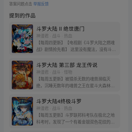
答案问题点击
举报反馈
提到的作品
斗罗大陆 II 绝世唐门
神漫君 · 战斗 · 热血
【每周四更新】【电视剧《斗罗大陆之燃魂
战》剧情抢先看】 这里没有魔法，没有斗
气，没有武术，却有武魂。 唐门创立万年之
后的斗罗大陆上，唐门式微，一代天骄霍雨
斗罗大陆 第三部 龙王传说
浩横空出世，一切的神奇都将一一展现。 唐
神漫君 · 战斗 · 怪物
门暗器能否重振雄风，唐门能否重现辉煌，
【每周五更新】被猎杀无数的魂兽濒临灭
一切尽绝世唐门！
绝，沉睡无数年的魂兽之王在星斗大森林最
后的净土苏醒，复仇之战暗云密布。当“废武
魂”遇上执着而顽强的少年唐舞麟，万众瞩目
斗罗大陆4终极斗罗
的武魂传奇将再次被书写。我们不期待奇
神漫君 · 战斗 · 热血
迹，但要给奇迹一个机会。
【每周五更新】斗罗联邦科考队在极北之地
科考时，发现了一个有着金银双色花纹的
蛋。他们探查后发现里面居然有生命迹象，