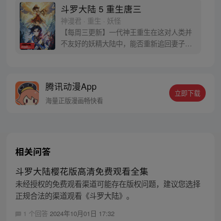
于是赶忙将其带回研究所进行孵化。蛋孵化
斗罗大陆 5 重生唐三
出来了，可孵出来的是一个婴儿，一个和人
神漫君 · 重生 · 妖怪
类一模一样的孩子；与此同时，联邦研究所
【每周三更新】一代神王重生在这对人类并
正在解冻一名银色长发女子，而一名蓝发青
不友好的妖精大陆中，能否重新追回妻子。
年则在海滨被人发现
千奇百怪的妖神变又会带给他怎样的重生之
路？尽在一代神王至情追妻之旅，斗罗大陆
第五部，重生唐三!
腾讯动漫App
立即下载
海量正版漫画畅快看
相关问答
斗罗大陆樱花版高清免费观看全集
未经授权的免费观看渠道可能存在版权问题，建议您选择
正规合法的渠道观看《斗罗大陆》。
1 个回答
2024年10月01日 17:32