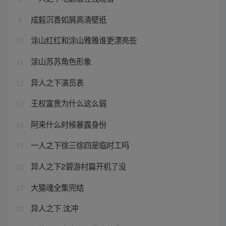
成毅沉香如屑高清壁纸
9
涂山红红和涂山雅雅谁更漂亮些
10
涂山苏苏角色形象
11
异人之下演员表
12
王权富贵为什么这么弱
13
阿来什么时候暴露身份
14
一人之下徐三徐四是临时工吗
15
异人之下2碧游村篇开机了没
16
大猿魂全集完结
17
异人之下 沈冲
18