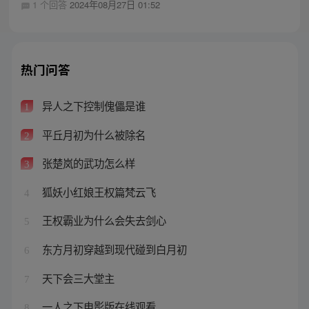
1 个回答
2024年08月27日 01:52
热门问答
异人之下控制傀儡是谁
1
平丘月初为什么被除名
2
张楚岚的武功怎么样
3
狐妖小红娘王权篇梵云飞
4
王权霸业为什么会失去剑心
5
东方月初穿越到现代碰到白月初
6
天下会三大堂主
7
一人之下电影版在线观看
8