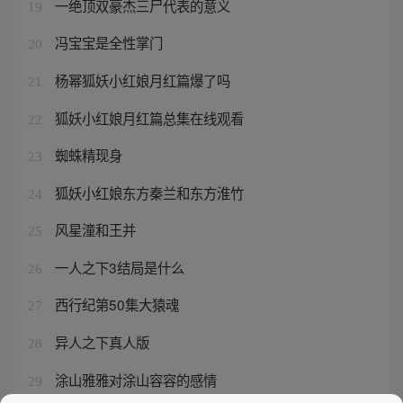
一绝顶双豪杰三尸代表的意义
19
冯宝宝是全性掌门
20
杨幂狐妖小红娘月红篇爆了吗
21
狐妖小红娘月红篇总集在线观看
22
蜘蛛精现身
23
狐妖小红娘东方秦兰和东方淮竹
24
风星潼和王并
25
一人之下3结局是什么
26
西行纪第50集大猿魂
27
异人之下真人版
28
涂山雅雅对涂山容容的感情
29