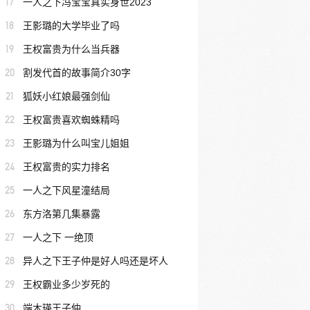
17
一人之下冯宝宝真实身世2023
18
王影璐的大学毕业了吗
19
王权富贵为什么当兵器
20
割发代首的故事简介30字
21
狐妖小红娘最强剑仙
22
王权富贵喜欢蜘蛛精吗
23
王影璐为什么叫宝儿姐姐
24
王权富贵的实力排名
25
一人之下风星潼结局
26
东方洛第几集暴露
27
一人之下 一绝顶
28
异人之下王子仲是好人吗还是坏人
29
王权霸业多少岁死的
30
端木瑛王子仲