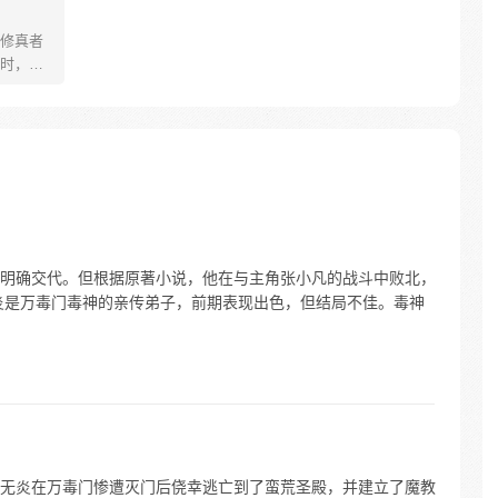
修真者
时，一
——林
菜石
一路披荆
重要的
呆萌可
诛仙剑的
明确交代。但根据原著小说，他在与主角张小凡的战斗中败北，
炎是万毒门毒神的亲传弟子，前期表现出色，但结局不佳。毒神
无炎在万毒门惨遭灭门后侥幸逃亡到了蛮荒圣殿，并建立了魔教