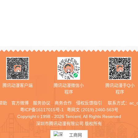
腾讯动漫客户端
腾讯动漫微信小
腾讯动漫手Q小
程序
程序
帮助
官方微博
服务协议
商务合作
侵权反馈指引
联系方式：
ac_
粤ICP备16117015号-1
粤网文 (2019) 2460-563号
Copyright
1998 - 2026 Tencent. All Rights Reserved
©
深圳市腾讯动漫有限公司 版权所有
工商网