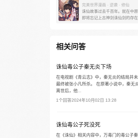
完美世界漫画 · 逆袭 · 修仙
诛仙故事过去千百年。就在中原
即将忘记上古神剑诛仙剑的存在
个自小被寄养在“人妖院”的少年
琰，怀揣着一块发着恶臭的腌泡
头，踏上了寻找父亲的旅途。 
斩棘之下，他结识了人生中两个
相关问答
伙伴，一身正气的端木弘，还有
爱的朵一。 自此，新的有关于
故事开始了……
诛仙毒公子秦无炎下场
在电视剧《青云志》中，秦无炎的结局并未
最终被张小凡所杀。 在原著小说中，秦无
离世后，他...
1个回答
2024年10月02日 13:28
诛仙毒公子死没死
在《诛仙》相关内容中，万毒门的毒公子秦