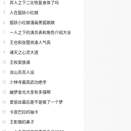
4
异人之下二壮恢复身体了吗
5
人在狐妖小红娘
6
狐妖小红娘漫画黑狐娘娘
7
一人之下的演员表和角色介绍大全
8
王也和张楚岚谁人气高
9
诸天之心灵大道
10
王权家族谱
11
涂山苏苏人设
12
少林寺最高武功绝学
13
幽梦金光大圣有多强啊
14
爱丽丝最后是不是做了一个梦
15
卡皮巴拉的抽卡
16
王影璐的鼻子