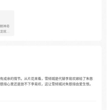
颗神奇
龙就会
。为了
了奇妙
有成亲的情节。从片花来看，雪倾城是代替李易欢嫁给了朱慈
慈煊心里还是放不下李易欢，这让雪倾城对朱慈煊由爱生恨。