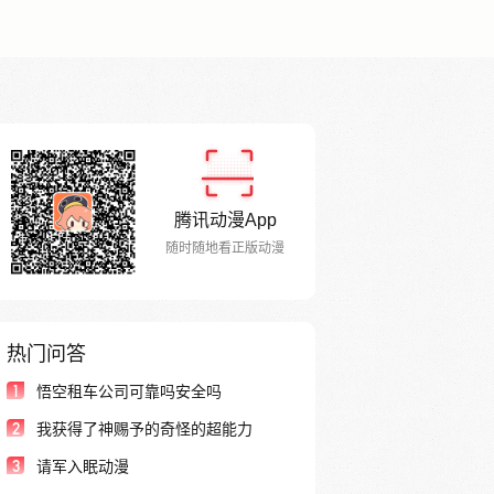
腾讯动漫App
随时随地看正版动漫
热门问答
1
悟空租车公司可靠吗安全吗
2
我获得了神赐予的奇怪的超能力
3
请军入眠动漫