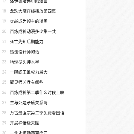
17
洛伊德哈弗尔的漫画
18
龙珠大魔在线播放第四集
19
穿越成为领主的漫画
20
百炼成神动漫多少集一共
21
死亡先知后期能力
22
感谢设计师的话
23
地球尽头神木星
24
十殿阎王谁权力最大
25
驭灵师凶兵有哪些
26
百炼成神第二季什么时候上映
27
生与死是矛盾关系吗
28
万古最强宗第二季免费看国语
29
开局神话级天赋
30
一念永恒动画百度云