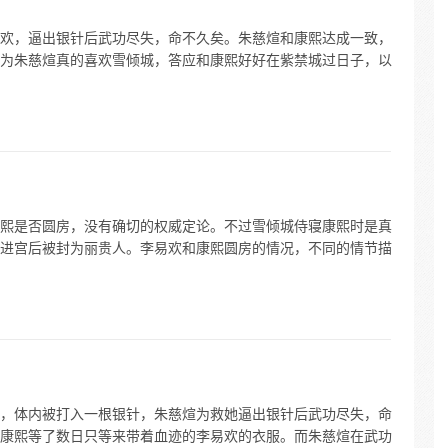
欢，逼出银针后武功尽失，命不久矣。朱慈煊和康熙达成一致，
为朱慈煊真的喜欢雪倾城，答应和康熙好好在紫禁城过日子，以
熙是否圆房，没有确切的权威定论。不过雪倾城侍寝康熙时是真
进宫后被封为丽贵人。李易欢和康熙圆房的情况，不同的情节描
，体内被打入一根银针，朱慈煊为救她逼出银针后武功尽失，命
康熙等了数日只等来带着血迹的李易欢的衣服。而朱慈煊在武功