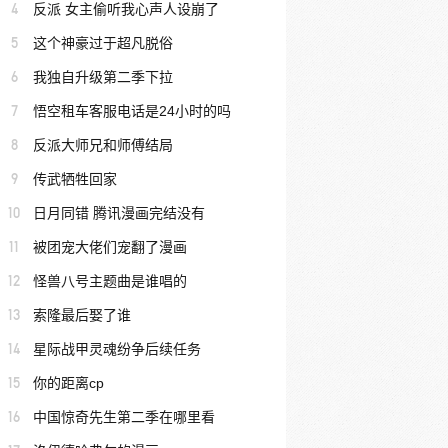
4
反派 女主偷听我心声人设崩了
5
这个神豪过于超凡脱俗
6
我独自升级第二季下拉
7
悟空租车客服电话是24小时的吗
8
反派大师兄和师傅结局
9
传武牺牲回家
10
日月同错 腾讯漫画完结没有
11
被团宠大佬们宠翻了漫画
12
怪兽八号主题曲是谁唱的
13
索隆最后娶了谁
14
星际战甲灵魂纷争后续任务
15
你的距离cp
16
中国惊奇先生第二季在哪里看