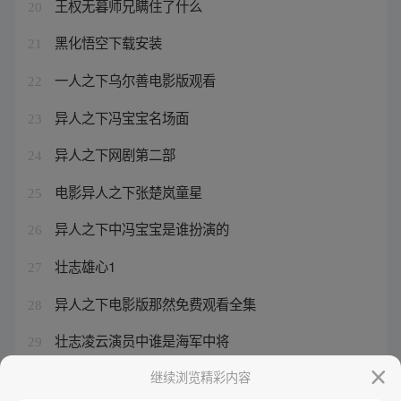
王权无暮师兄瞒住了什么
20
黑化悟空下载安装
21
一人之下乌尔善电影版观看
22
异人之下冯宝宝名场面
23
异人之下网剧第二部
24
电影异人之下张楚岚童星
25
异人之下中冯宝宝是谁扮演的
26
壮志雄心1
27
异人之下电影版那然免费观看全集
28
壮志凌云演员中谁是海军中将
29
狐妖小红娘清瞳性格
继续浏览精彩内容
30