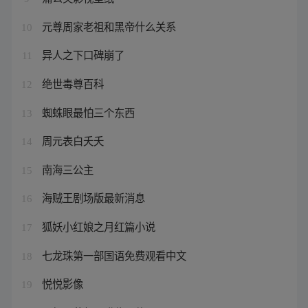
元尊周家老祖和黑帝什么关系
10
异人之下口碑崩了
11
绝世毒尊百科
12
蜘蛛眼最怕三个东西
13
周元表白夭夭
14
南海三公主
15
海贼王剧场版最新消息
16
狐妖小红娘之月红篇小说
17
七龙珠第一部国语免费观看中文
18
悦悦影像
19