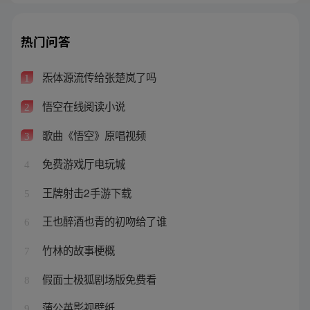
热门问答
炁体源流传给张楚岚了吗
1
悟空在线阅读小说
2
歌曲《悟空》原唱视频
3
免费游戏厅电玩城
4
王牌射击2手游下载
5
王也醉酒也青的初吻给了谁
6
竹林的故事梗概
7
假面士极狐剧场版免费看
8
蒲公英影视壁纸
9