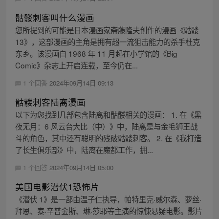
骷髅刺客叫什么漫画
您所提到的可能是日本漫画家斋藤隆夫创作的漫画《骷髅
13》，这部漫画的主角是拥有超一流狙击能力的杀手杜克
东乡。该漫画自 1968 年 11 月起在小学馆的《Big
Comic》杂志上开启连载，至今仍在...
1 个回答
2024年09月14日 09:13
骷髅刺客陆离漫画
以下为您找到几部包含陆离和骷髅相关的漫画： 1. 在《黑
夜无月：6 风云台大比（中）》中，陆离是与金毛狮王战
斗的角色，其中还有聪明的残破骷髅刺客。 2. 在《我打造
了长生俱乐部》中，陆离在魔都工作，拥...
1 个回答
2024年09月14日 05:00
美国电影潜伏1恐怖片
《潜伏 1》是一部由温子仁执导，帕特里克·威尔森、萝丝·
拜恩、泰·辛普金斯、琳·莎耶等主演的惊悚悬疑电影。影片