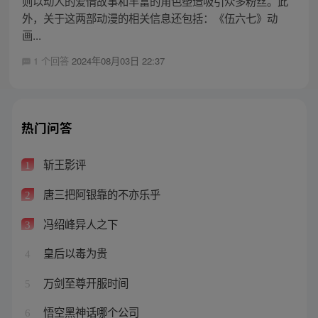
则以动人的爱情故事和丰富的角色塑造吸引众多粉丝。此
外，关于这两部动漫的相关信息还包括：《伍六七》动
画...
1 个回答
2024年08月03日 22:37
热门问答
斩王影评
1
唐三把阿银靠的不亦乐乎
2
冯绍峰异人之下
3
皇后以毒为贵
4
万剑至尊开服时间
5
悟空黑神话哪个公司
6