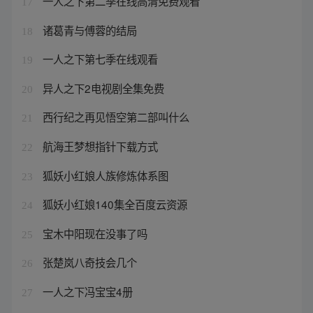
一人之下第二季在线高清免费观看
17
诸葛青与傅蓉的结局
18
一人之下第七季在线观看
19
异人之下2电视剧全集免费
20
西行纪之再见悟空第二部叫什么
21
航海王梦想指针下载方式
22
狐妖小红娘人族修炼体系图
23
狐妖小红娘140集全百度云资源
24
宝木中阳现在没事了吗
25
张楚岚八奇技会几个
26
一人之下冯宝宝4册
27