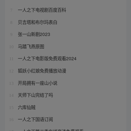
一人之下电视剧百度百科
7
贝吉塔和布尔玛表白
8
张一山新剧2023
9
马踏飞燕原图
10
一人之下电影版免费观看2024
11
狐妖小红娘免费播放动漫
12
开局拥有一座山小说
13
天师下山完结了吗
14
六库仙贼
15
一人之下国语订阅
16