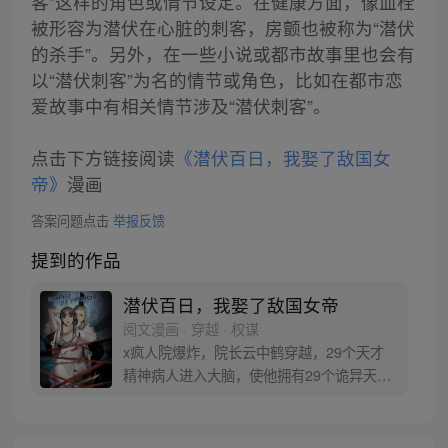
客”这样的角色或情节设定。在健康方面，像血栓
被形容为潜伏在心脏的刺客，房颤也被称为“潜伏
的杀手”。另外，在一些小说或都市故事里也会有
以“潜伏刺客”为名的情节或角色，比如在都市恋
爱故事中有相关情节涉及“潜伏刺客”。
点击下方链接阅读
《潜伏百日，我娶了敌国女
帝》
漫画
答案问题点击
举报反馈
提到的作品
潜伏百日，我娶了敌国女帝
阅文漫画 · 穿越 · 权谋
x疯人院爆炸，院长云中鹤穿越，29个天才
精神病人进入大脑，使他拥有29个诡异天
赋！ 加入大内密探卧底敌国，三年又三年，
再不恢复身份，我都混成女帝老公，要跟女
帝生孩子了！