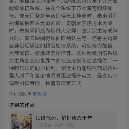
里，他被误认为仙界下凡历练的真传弟子并开启
超级加倍系统，在这个系统下万物皆可超级加
倍。像天门圣女辛苦练得无上神通时，秦枭瞬间
熟练掌握四象大道神通；皇朝太子炼丹术大成
时，秦枭瞬间成为炼丹大宗师；魔宗宗主练成神
兵时，秦枭瞬间得诛仙四剑认主等。还有主角萧
云穿越后绑定的超级加倍系统，可使修为加倍、
灵魂加倍、修炼速度加倍等。这种超级加倍系统
为主角在玄幻世界中的快速成长和逆袭提供了一
种超常规的助力机制，使得主角能够在面对各种
强大对手和复杂情况时迅速提升实力，是玄幻小
说吸引读者的一种情节设定方式。
答案问题点击
举报反馈
提到的作品
顶级气运，悄悄修炼千年
阅文漫画 · 系统 · 修仙