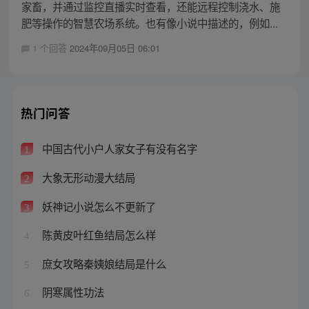
家畜，并通过监控直播实时查看，还能远程控制浇水、施
肥等操作的智慧农场系统。也有像小说中描述的，例如...
1 个回答
2024年09月05日 06:01
热门问答
中国古代小户人家女子有没有名字
1
大象无形动漫大结局
2
妖神记小说怎么不更新了
3
陈黄皮叶红鱼结局怎么样
4
庶女攻略秦姨娘结局是什么
5
阴寒属性功法
6