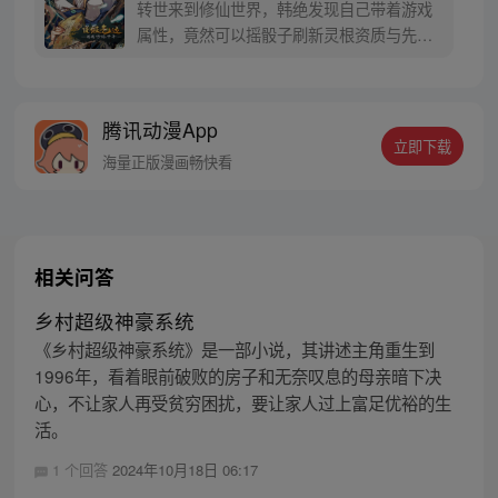
转世来到修仙世界，韩绝发现自己带着游戏
属性，竟然可以摇骰子刷新灵根资质与先天
气运，韩绝为了长生，决定悄悄修炼，不出
风头。但宗门有劫难之时，他却挺身而出。
千年后，修真界一代换一代。当仙界清理凡
腾讯动漫App
间时，韩绝不得不出手。他这才发现，好像
立即下载
仙神也不过如此……
海量正版漫画畅快看
相关问答
乡村超级神豪系统
《乡村超级神豪系统》是一部小说，其讲述主角重生到
1996年，看着眼前破败的房子和无奈叹息的母亲暗下决
心，不让家人再受贫穷困扰，要让家人过上富足优裕的生
活。
1 个回答
2024年10月18日 06:17