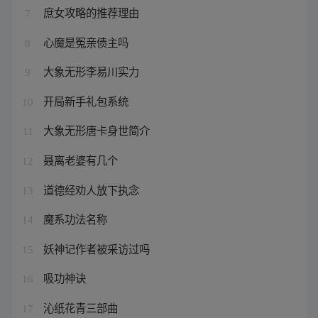
庶女攻略的推荐理由
7
心魔是冤亲债主吗
8
大象无形李易川实力
9
开局新手礼包系统
10
大象无形唐卡身世简介
11
聂离老婆有几个
12
道德经劝人放下执念
13
魔系功法名称
14
妖神记作者被采访过吗
15
吸功神诀
16
沁纸花青三部曲
17