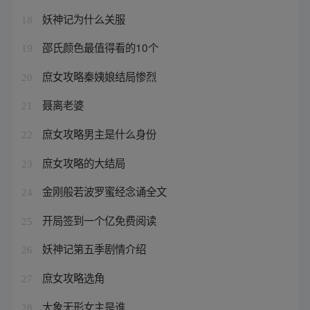
妖神记为什么关服
18
邵氏颜色最值得看的10个
19
庶女攻略秦姨娘结局惨烈
20
聂离老婆
21
庶女攻略男主是什么身份
22
庶女攻略的大结局
23
金刚般若波罗蜜经念诵全文
24
开局签到一个亿免费阅读
25
妖神记第五季剧情介绍
26
庶女攻略选角
27
大象无形女主是谁
28