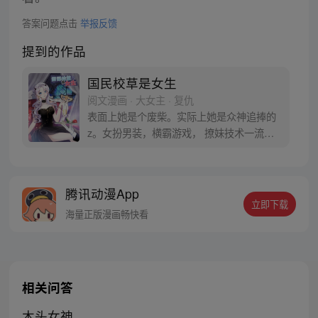
答案问题点击
举报反馈
提到的作品
国民校草是女生
阅文漫画 · 大女主 · 复仇
表面上她是个废柴。实际上她是众神追捧的
z。女扮男装，横霸游戏， 撩妹技术一流！
当人们知道“他”是女生时，全民沸腾了！ 傅
九：“秦大神，有女朋友吗？” 秦漠放下笔记
本：“没有。” 傅九低声开撩：“那么从现在开
腾讯动漫App
始你有了，就是我。”【每周日/周一更新】
立即下载
海量正版漫画畅快看
相关问答
木头女神