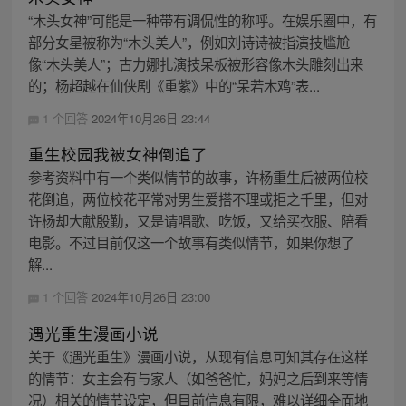
“木头女神”可能是一种带有调侃性的称呼。在娱乐圈中，有
部分女星被称为“木头美人”，例如刘诗诗被指演技尴尬
像“木头美人”；古力娜扎演技呆板被形容像木头雕刻出来
的；杨超越在仙侠剧《重紫》中的“呆若木鸡”表...
1 个回答
2024年10月26日 23:44
重生校园我被女神倒追了
参考资料中有一个类似情节的故事，许杨重生后被两位校
花倒追，两位校花平常对男生爱搭不理或拒之千里，但对
许杨却大献殷勤，又是请唱歌、吃饭，又给买衣服、陪看
电影。不过目前仅这一个故事有类似情节，如果你想了
解...
1 个回答
2024年10月26日 23:00
遇光重生漫画小说
关于《遇光重生》漫画小说，从现有信息可知其存在这样
的情节：女主会有与家人（如爸爸忙，妈妈之后到来等情
况）相关的情节设定，但目前信息有限，难以详细全面地