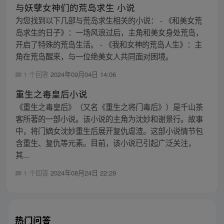
与妖孽女神们的荒岛求生 小说
为您找到以下几部与荒岛求生相关的小说： - 《和美女荒
岛求生的日子》：一场风浪过后，主角和美女身处荒岛，
开启了特殊的荒岛生活。 - 《我和女神的荒岛人生》：主
角在荒岛醒来，与一位绝美女人共同面对困境。
1 个回答
2024年09月04日 14:06
重生之毒皇后小说
《重生之毒皇后》（又名《重生之将门毒后》）是千山茶
客所著的一部小说。该小说的主角为沈妙和谢景行。故事
中，将门嫡女沈妙重生后展开复仇虐渣。这部小说情节包
含重生、复仇等元素。目前，该小说已引起广泛关注，
其...
1 个回答
2024年08月24日 22:29
热门问答