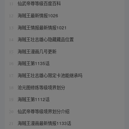
仙武帝尊等级百度百科
11
海贼王最新情报1026
12
海贼王情报最新情报1021
13
海贼王壮志雄心隐藏藏品位置
14
海贼王漫画几号更新
15
海贼王第1135话
16
海贼王壮志雄心限定卡池能继承吗
17
沧元图修炼等级境界划分
18
海贼王第1112话
19
仙武帝尊等级境界划分介绍
20
海贼王漫画最新情报1133话
21