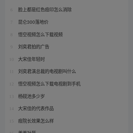
脸上都是红色痘印怎么消除
6
昆仑300落地价
7
悟空视频怎么下载视频
8
刘奕君拍的广告
9
大宋佳年轻时
10
刘奕君演总裁的电视剧叫什么
11
悟空视频怎么下载电视剧到手机
12
杨砚池多少岁
13
大宋佳的代表作品
14
痘院长效果怎么样
15
姜姜社死