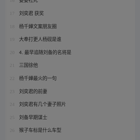
16
刘奕君 获奖
17
杨千嬅文案朋友圈
18
大奉打更人杨砚是谁
19
4. 最早追随刘备的名将是
20
三国徐他
21
杨千嬅最火的一句
22
刘奕君的前妻
23
刘奕君有几个妻子照片
24
刘备早期谋士
25
猴子车标是什么车型
26