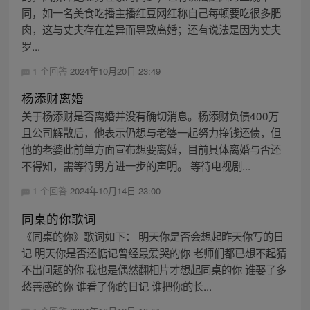
同，如一名美食吃播主播红豆网红称自己每顿要吃很多肥
肉，这与丈夫存在差异而导致离婚；还有说法是因为丈夫
罗...
1 个回答
2024年10月20日 23:49
杨添财离婚
关于杨添财是否离婚并没有确切消息。杨添财负债400万
且公司解散后，他表示仍想与老婆一起努力挣钱还债，但
他的老婆此前单方面宣布想要离婚，目前具体离婚与否还
不得知，需等待男方进一步的声明。 等待电视剧...
1 个回答
2024年10月14日 23:00
同桌的你歌词
《同桌的你》歌词如下： 明天你是否会想起昨天你写的日
记 明天你是否还惦记曾经最爱哭的你 老师们都已想不起猜
不出问题的你 我也是偶然翻相片才想起同桌的你 谁娶了多
愁善感的你 谁看了你的日记 谁把你的长...