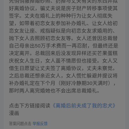
先悄悄撤掉婚纱照、扔掉与丈夫有关的东西并拟
好离婚协议，骗丈夫说是房子财产转移事项使其
签字。丈夫在婚礼上的种种行为让女人彻底失
望，如带着初恋女友参加补办婚礼、让女人给初
恋女友让座、戒指疑似是向初恋女友求婚用的、
抛下女人去照顾初恋女友等。女人还曾因总裁替
自己母亲出50万手术费而一再忍耐，但最终还是
决定离开。总裁回来后没发现异样还买芒果蛋糕
庆祝女人生日，女人虽不情愿但也接受。女人又
借生日愿望让丈夫签了离婚协议，丈夫未察觉。
之后总裁还想亲近女人，女人慌忙躲避并提议将
补办婚礼定在下个月（刚好冷静期30天满时），
那时两人离完婚她也不会出席总裁婚礼。
点击下方链接阅读
《离婚后前夫成了我的忠犬》
漫画
答案问题点击
举报反馈