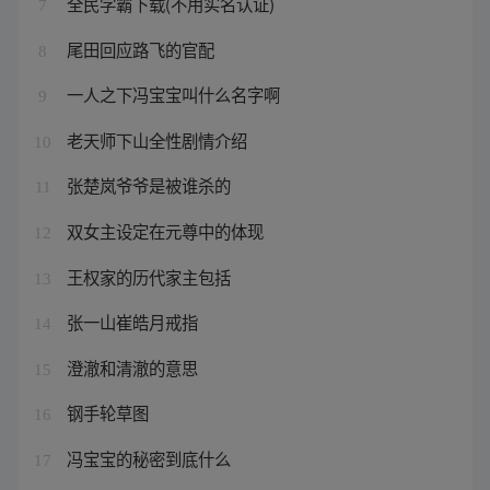
全民学霸下载(不用实名认证)
7
尾田回应路飞的官配
8
一人之下冯宝宝叫什么名字啊
9
老天师下山全性剧情介绍
10
张楚岚爷爷是被谁杀的
11
双女主设定在元尊中的体现
12
王权家的历代家主包括
13
张一山崔皓月戒指
14
澄澈和清澈的意思
15
钢手轮草图
16
冯宝宝的秘密到底什么
17