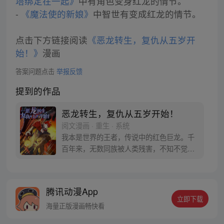
塔绑定在一起》
中有角色变身红龙的情节。
-
《魔法使的新娘》
中智世有变成红龙的情节。
点击下方链接阅读
《恶龙转生，复仇从五岁开
始！》
漫画
答案问题点击
举报反馈
提到的作品
恶龙转生，复仇从五岁开始！
阅文漫画 · 重生 · 系统
我本是世界的王者，传说中的红色巨龙。千
百年来，无数同族被人类残害，不知不觉
间，复仇，成了我存在于世上的唯一使命！
然而，我失败了，就在和人类的决战之日，
含恨而终…… 若有来生，我势必要为同族复
腾讯动漫App
仇。 若有来生，我要让肮脏的人类付出血的
立即下载
代价！ 若有来生…… 嗯？来生，我却转生成
海量正版漫画畅快看
了四肢无力的人类婴孩？！！