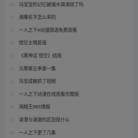
冯宝宝的记忆被端木瑛清除了吗
18
清瞳名字怎么来的
19
一人之下4动漫国语免费观看
20
悟空主唱是谁
21
《黑神话 悟空》结局
22
元尊第五季第一集
23
冯宝成被抓了视频
24
一人之下动漫在线观看完整版
25
海贼王965情报
26
清澄与清澈的区别是什么
27
一人之下更了几集
28