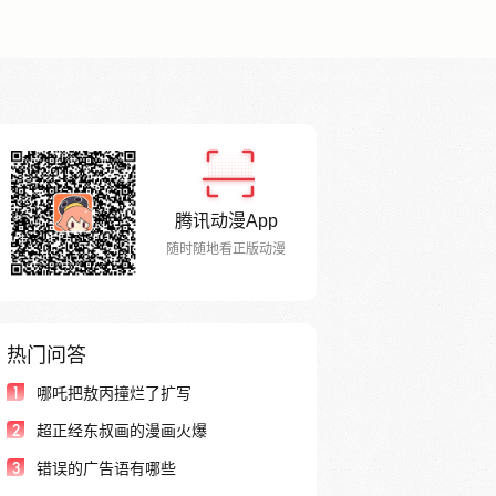
腾讯动漫App
随时随地看正版动漫
热门问答
1
哪吒把敖丙撞烂了扩写
2
超正经东叔画的漫画火爆
3
错误的广告语有哪些