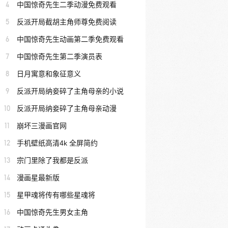
4
中国惊奇先生二季动漫免费观看
5
反派开局截胡主角师尊免费阅读
6
中国惊奇先生动画第二季免费观看
7
中国惊奇先生第二季演员表
8
日月寓意和象征意义
9
反派开局纳妾碎了主角母亲的小说
10
反派开局纳妾碎了主角母亲动漫
11
崩坏三漫画官网
12
手机壁纸高清4k 全屏简约
13
宗门里除了我都是反派
14
漫画星最新版
15
星甲魂将传有哪些星魂将
16
中国惊奇先生男女主角