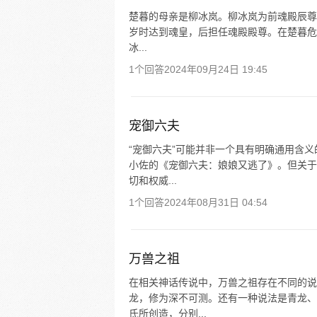
楚暮的母亲是柳冰岚。柳冰岚为前魂殿辰尊
岁时达到魂皇，后担任魂殿殿尊。在楚暮危难
冰...
1个回答
2024年09月24日 19:45
宠御六夫
“宠御六夫”可能并非一个具有明确通用含
小佐的《宠御六夫：娘娘又逃了》。但关于
切和权威...
1个回答
2024年08月31日 04:54
万兽之祖
在相关神话传说中，万兽之祖存在不同的说
龙，修为深不可测。还有一种说法是青龙、
氏所创造，分别...