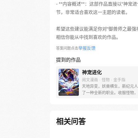
- **内容概述**：这部作品直接以“
节，非常适合喜欢这一主题的读者。
希望这些建议能满足你对“御兽师之最强
相信你能从中找到喜欢的作品。
举报反馈
答案问题点击
提到的作品
神宠进化
阅文漫画 · 怪物 · 金手指
天地异变，妖兽横生，新纪元人
了一种全新的职业。收服怪物，
物，训练怪物，这就是御使。一
着梦想的少年懵懵憧憧的被一脚
个黄金盛世。高鹏：就算是一条
我也能将他进化成一只翱翔九天
相关问答
龙。 每周三、六更新