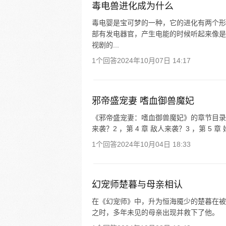
毒电兽进化成为什么
毒电婴是宝可梦的一种，它的进化有两个形
部有发电器官，产生电能的时候听起来像是
视剧的...
1个回答
2024年10月07日 14:17
邪帝盛宠妻 嗜血御兽魔妃
《邪帝盛宠妻：嗜血御兽魔妃》的章节目录包括：
来袭？2 ，第 4 章 敌人来袭？3 ，第 5 章 
1个回答
2024年10月04日 18:33
幻宠师楚暮与母亲相认
在《幻宠师》中，升为恒海魇少的楚暮在被
之时，多年未见的母亲出现并救下了他。