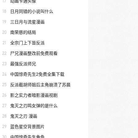
17
动画卡通头像
18
日月同错的小说叫什么
19
三日月与流星漫画
20
南荣慈的结局
21
全宗门上下皆反派
22
尸兄漫画整改前免费观看
23
最强反派师兄
24
中国惊奇先生2免费全集下载
25
反派截胡师姐后主角崩溃了苏晨
26
影之实力者暗影漫画视剧
27
鬼灭之刃鸣女弹的是什么
28
鬼灭之刃 漫画
29
蓝色星空背景图片
30
中国惊奇先生角色