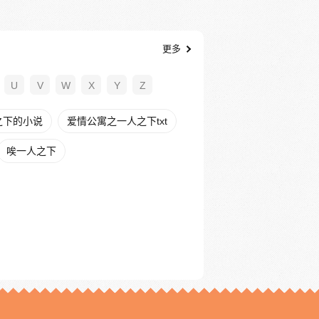
更多
U
V
W
X
Y
Z
之下的小说
爱情公寓之一人之下txt
唉一人之下