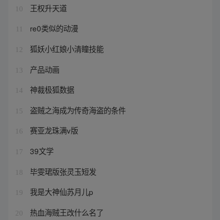
王权升天道
10
re0类似的动漫
11
狐妖小红娘小清瞳技能
12
产品动画
13
神裁极狐数据
14
盗贼之海成为传奇海盗的条件
15
赛亚龙珠满v版
16
39文学
17
毕雯珺版张灵玉短发
18
我是大神仙苏月儿p
19
热血海贼王改什么名了
20