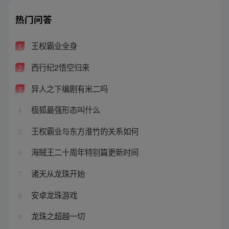
热门问答
王权霸业全身
1
西行纪2悟空归来
2
异人之下编剧有米二吗
3
极狐最强形态叫什么
4
王权霸业与东方淮竹的关系如何
5
海贼王二十周年特别篇更新时间
6
诸天从龙珠开始
7
安卓龙珠游戏
8
龙珠之超越一切
9