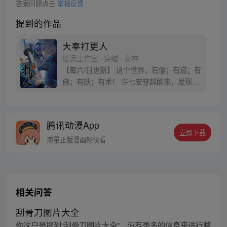
答案问题点击
举报反馈
提到的作品
大奉打更人
绘远工作室 · 穿越 · 女神
【每六/日更新】 这个世界，有儒；有道；有
佛；有妖；有术！ 许七安穿越醒来，发现自
己身处囹圄，三日后就要流放边陲？！ 他起
初的梦想只是自保，顺便在这个世界里当个
富翁悠闲度日，结果…… 改编自阅文集团作
腾讯动漫App
者卖报小郎君同名小说 QQ群号：
立即下载
799493374
海量正版漫画畅快看
相关问答
刮骨刀图片大全
你这只是提到“刮骨刀图片大全”，没有更多的信息来进行整