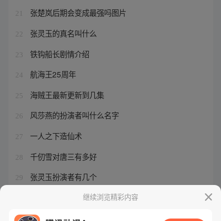
张楚岚后期会变成最强吗图片
21
张灵玉的真名叫什么
22
铁钩船长剧情介绍
23
航海王25周年
24
海贼王最新更新到几集
25
风莎燕的扮演者叫什么名字
26
一人之下造仙术
27
千仞雪对唐三有多好
28
张灵玉扮演者有几个
29
异人之下张灵玉扮演者电视剧
继续浏览精彩内容
30